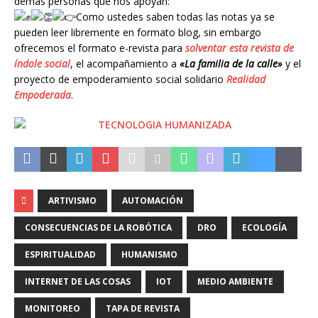
demás personas que nos apoyan
:
Como ustedes saben todas las notas ya se
pueden leer libremente en formato blog, sin embargo
ofrecemos el formato e-revista para
solventar
esta revista de
índole social
, el acompañamiento a
«La familia de la calle»
y el
proyecto de empoderamiento social solidario
Realidad
Empoderada
.
ARTIVISMO
AUTOMACIÓN
CONSECUENCIAS DE LA ROBÓTICA
DRO
ECOLOGÍA
ESPIRITUALIDAD
HUMANISMO
INTERNET DE LAS COSAS
IOT
MEDIO AMBIENTE
MONITOREO
TAPA DE REVISTA