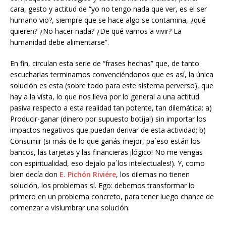
cara, gesto y actitud de “yo no tengo nada que ver, es el ser
humano vio?, siempre que se hace algo se contamina, ¿qué
quieren? ¿No hacer nada? ¿De qué vamos a vivir? La
humanidad debe alimentarse”.
En fin, circulan esta serie de “frases hechas” que, de tanto
escucharlas terminamos convenciéndonos que es así, la única
solución es esta (sobre todo para este sistema perverso), que
hay a la vista, lo que nos lleva por lo general a una actitud
pasiva respecto a esta realidad tan potente, tan dilemática: a)
Producir-ganar (dinero por supuesto botija!) sin importar los
impactos negativos que puedan derivar de esta actividad; b)
Consumir (si más de lo que ganás mejor, pa´eso están los
bancos, las tarjetas y las financieras ¡lógico! No me vengas
con espiritualidad, eso dejalo pa´los intelectuales!). Y, como
bien decía don
E. Pichón Riviére
, los dilemas no tienen
solución, los problemas sí. Ego: debemos transformar lo
primero en un problema concreto, para tener luego chance de
comenzar a vislumbrar una solución.