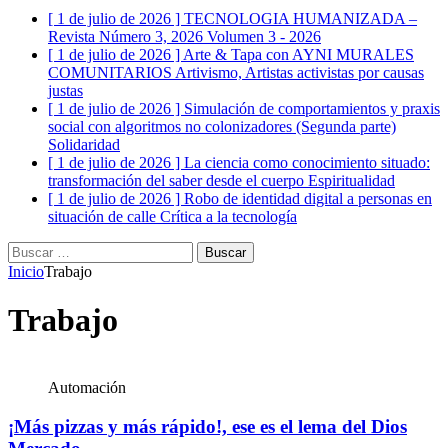
[ 1 de julio de 2026 ]
TECNOLOGIA HUMANIZADA –
Revista Número 3, 2026
Volumen 3 - 2026
[ 1 de julio de 2026 ]
Arte & Tapa con AYNI MURALES
COMUNITARIOS
Artivismo, Artistas activistas por causas
justas
[ 1 de julio de 2026 ]
Simulación de comportamientos y praxis
social con algoritmos no colonizadores (Segunda parte)
Solidaridad
[ 1 de julio de 2026 ]
La ciencia como conocimiento situado:
transformación del saber desde el cuerpo
Espiritualidad
[ 1 de julio de 2026 ]
Robo de identidad digital a personas en
situación de calle
Crítica a la tecnología
Buscar:
Inicio
Trabajo
Trabajo
Automación
¡Más pizzas y más rápido!, ese es el lema del Dios