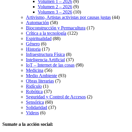
Volumen 1 – 2026
(9)
Volumen 2 – 2026
(9)
Volumen 3 – 2026
(10)
Artivismo, Artistas activistas por causas justas
(44)
Automación
(58)
Bioconstrucción y Permacultura
(17)
Crítica a la tecnología
(122)
Espiritualidad
(88)
Género
(6)
Historia
(17)
Infraestructura Física
(8)
Inteligencia Artificial
(37)
IoT – Internet de las cosas
(98)
Medicina
(56)
Medio Ambiente
(93)
Obras literarias
(7)
Ridículo
(1)
Robótica
(37)
Seguridad y Control de Accesos
(2)
Sensórica
(60)
Solidaridad
(37)
Videos
(6)
Sumate a la acción social: