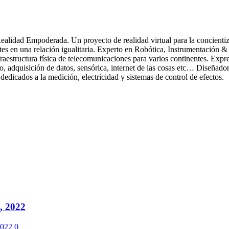
idad Empoderada. Un proyecto de realidad virtual para la concientizac
es en una relación igualitaria. Experto en Robótica, Instrumentación &
raestructura física de telecomunicaciones para varios continentes. Exp
co, adquisición de datos, sensórica, internet de las cosas etc… Diseñad
dedicados a la medición, electricidad y sistemas de control de efectos.
 2022
2022
0