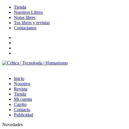
Tienda
Nuestros Libros
Notas libres
Tus libros y revistas
Contactanos
facebook
twitter
LinkedIn
Instagram
Inicio
Nosotros
Revista
Tienda
Mi cuenta
Carrito
Contacto
Publicidad
Novedades