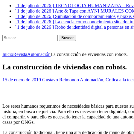
[ 1 de julio de 2026 ]
TECNOLOGIA HUMANIZADA – Revist
[ 1 de julio de 2026 ]
Arte & Tapa con AYNI MURALES C
[ 1 de julio de 2026 ]
Simulación de comportamientos y praxis s
[ 1 de julio de 2026 ]
La ciencia como conocimiento situado: tr
[ 1 de julio de 2026 ]
Robo de identidad digital a personas en si
Buscar:
Inicio
Revista
Automación
La construcción de viviendas con robots.
La construcción de viviendas con robots.
15 de enero de 2019
Gustavo Reimondo
Automación
,
Crítica a la te
Los seres humanos requerimos de necesidades básicas para nuestra subs
historia, en busca de justicia. Para ello es necesario tener dignidad, c
el compartir, y para ello es necesario tener la capacidad de una auto
casas por ONGs.
La construcción tradicional, tiene una alta dedicación de mano de obra