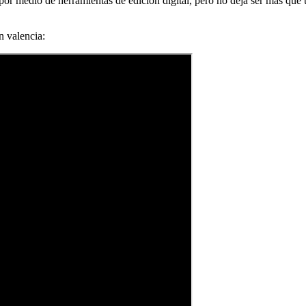
or medio de herramientas de edición digital, pero no deja ser más que un
n valencia: