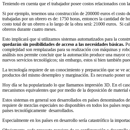
Teniendo en cuenta que el trabajador posee costos relacionados con la 
Si por ejemplo, tenemos una construcción de 200000 euros el costo d
trabajadas por un obrero es de: 1750 horas, entonces la cantidad de ho
costo total de un obrero a lo largo de la obra será: 21000 euros. Si 
obreros durante cuatro meses.
Esto implicará que si utilizamos sistemas automatizados para la const
quedarán sin posibilidades de acceso a las necesidades básicas.
Pod
complejidad son remplazadas para su realización con máquinas y robo
análisis nos permite concluir que la automación produce una mayor con
nuevos servicios tecnológicos; sin embargo, estos si bien también pue
La tecnología requiere de un conocimiento y preparación que se ve aco
productos del mismo desempleo y marginación. Es necesario poner un lí
Hoy día se ha popularizado lo que llamamos impresión 3D. En el caso d
mecanismos equivalentes que por medio de la deposición de material o
Estos sistemas en general son desarrollados en países denominados del
requiere de mezclas especiales no disponibles en todos los países req
países tecnológicamente desarrollados.
Especialmente en los países en desarrollo sería catastrófico la importa