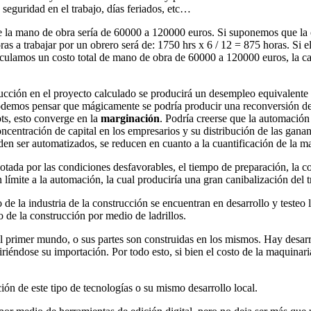
seguridad en el trabajo, días feriados, etc…
e la mano de obra sería de 60000 a 120000 euros. Si suponemos que la 
ras a trabajar por un obrero será de: 1750 hrs x 6 / 12 = 875 horas. Si
calculamos un costo total de mano de obra de 60000 a 120000 euros, la 
rucción en el proyecto calculado se producirá un desempleo equivalente
emos pensar que mágicamente se podría producir una reconversión del 
ts, esto converge en la
marginación
. Podría creerse que la automación 
centración de capital en los empresarios y su distribución de las ganan
den ser automatizados, se reducen en cuanto a la cuantificación de la ma
tada por las condiciones desfavorables, el tiempo de preparación, la co
mite a la automación, la cual produciría una gran canibalización del tr
e la industria de la construcción se encuentran en desarrollo y testeo 
 de la construcción por medio de ladrillos.
 primer mundo, o sus partes son construidas en los mismos. Hay desarro
uiriéndose su importación. Por todo esto, si bien el costo de la maquin
ción de este tipo de tecnologías o su mismo desarrollo local.