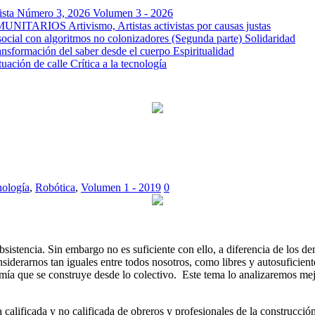
a Número 3, 2026
Volumen 3 - 2026
OMUNITARIOS
Artivismo, Artistas activistas por causas justas
ocial con algoritmos no colonizadores (Segunda parte)
Solidaridad
ansformación del saber desde el cuerpo
Espiritualidad
tuación de calle
Crítica a la tecnología
cnología
,
Robótica
,
Volumen 1 - 2019
0
istencia. Sin embargo no es suficiente con ello, a diferencia de los de
onsiderarnos tan iguales entre todos nosotros, como libres y autosuficien
nomía que se construye desde lo colectivo. Este tema lo analizaremos m
 calificada y no calificada de obreros y profesionales de la construcci