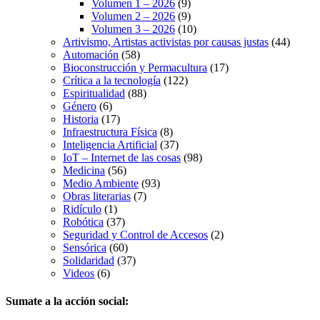
Volumen 1 – 2026
(9)
Volumen 2 – 2026
(9)
Volumen 3 – 2026
(10)
Artivismo, Artistas activistas por causas justas
(44)
Automación
(58)
Bioconstrucción y Permacultura
(17)
Crítica a la tecnología
(122)
Espiritualidad
(88)
Género
(6)
Historia
(17)
Infraestructura Física
(8)
Inteligencia Artificial
(37)
IoT – Internet de las cosas
(98)
Medicina
(56)
Medio Ambiente
(93)
Obras literarias
(7)
Ridículo
(1)
Robótica
(37)
Seguridad y Control de Accesos
(2)
Sensórica
(60)
Solidaridad
(37)
Videos
(6)
Sumate a la acción social: