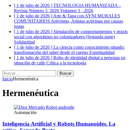
[ 1 de julio de 2026 ]
TECNOLOGIA HUMANIZADA –
Revista Número 3, 2026
Volumen 3 - 2026
[ 1 de julio de 2026 ]
Arte & Tapa con AYNI MURALES
COMUNITARIOS
Artivismo, Artistas activistas por causas
justas
[ 1 de julio de 2026 ]
Simulación de comportamientos y praxis
social con algoritmos no colonizadores (Segunda parte)
Solidaridad
[ 1 de julio de 2026 ]
La ciencia como conocimiento situado:
transformación del saber desde el cuerpo
Espiritualidad
[ 1 de julio de 2026 ]
Robo de identidad digital a personas en
situación de calle
Crítica a la tecnología
Buscar:
Inicio
Hermenéutica
Hermenéutica
Automación
Inteligencia Artificial y Robots Humanoides. La