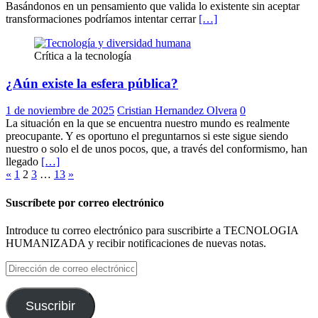
Basándonos en un pensamiento que valida lo existente sin aceptar
transformaciones podríamos intentar cerrar
[…]
Crítica a la tecnología
¿Aún existe la esfera pública?
1 de noviembre de 2025
Cristian Hernandez Olvera
0
La situación en la que se encuentra nuestro mundo es realmente
preocupante. Y es oportuno el preguntarnos si este sigue siendo
nuestro o solo el de unos pocos, que, a través del conformismo, han
llegado
[…]
Paginación
«
1
2
3
…
13
»
de
Suscríbete por correo electrónico
entradas
Introduce tu correo electrónico para suscribirte a TECNOLOGIA
HUMANIZADA y recibir notificaciones de nuevas notas.
Dirección
de
correo
electrónico
Suscribir