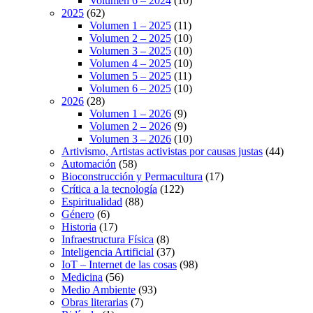
Volumen 6 – 2024
(10)
2025
(62)
Volumen 1 – 2025
(11)
Volumen 2 – 2025
(10)
Volumen 3 – 2025
(10)
Volumen 4 – 2025
(10)
Volumen 5 – 2025
(11)
Volumen 6 – 2025
(10)
2026
(28)
Volumen 1 – 2026
(9)
Volumen 2 – 2026
(9)
Volumen 3 – 2026
(10)
Artivismo, Artistas activistas por causas justas
(44)
Automación
(58)
Bioconstrucción y Permacultura
(17)
Crítica a la tecnología
(122)
Espiritualidad
(88)
Género
(6)
Historia
(17)
Infraestructura Física
(8)
Inteligencia Artificial
(37)
IoT – Internet de las cosas
(98)
Medicina
(56)
Medio Ambiente
(93)
Obras literarias
(7)