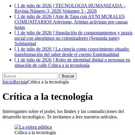
[ 1 de julio de 2026 ]
TECNOLOGIA HUMANIZADA –
Revista Número 3, 2026
Volumen 3 - 2026
[ 1 de julio de 2026 ]
Arte & Tapa con AYNI MURALES
COMUNITARIOS
Artivismo, Artistas activistas por causas
justas
[ 1 de julio de 2026 ]
Simulación de comportamientos y praxis
social con algoritmos no colonizadores (Segunda parte)
Solidaridad
[ 1 de julio de 2026 ]
La ciencia como conocimiento situado:
transformación del saber desde el cuerpo
Espiritualidad
[ 1 de julio de 2026 ]
Robo de identidad digital a personas en
situación de calle
Crítica a la tecnología
Buscar:
Inicio
Revista
Crítica a la tecnología
Crítica a la tecnología
Interrogantes sobre el poder, los límites y las contradicciones del
desarrollo tecnológico. Te invitamos a leer nuestros artículos.
Crítica a la tecnología