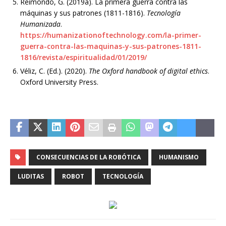
Reimondo, G. (2019a). La primera guerra contra las
máquinas y sus patrones (1811-1816).
Tecnología
Humanizada
.
https://humanizationoftechnology.com/la-primer-
guerra-contra-las-maquinas-y-sus-patrones-1811-
1816/revista/espiritualidad/01/2019/
Véliz, C. (Ed.). (2020).
The Oxford handbook of digital ethics
.
Oxford University Press.
CONSECUENCIAS DE LA ROBÓTICA
HUMANISMO
LUDITAS
ROBOT
TECNOLOGÍA