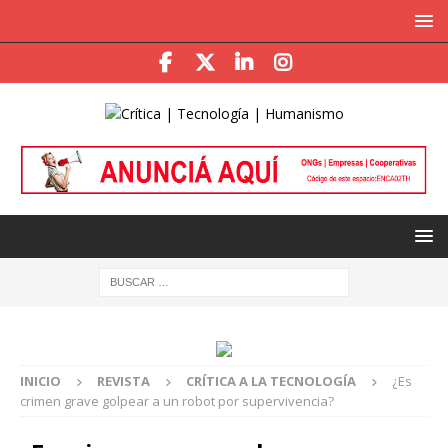
INICIO
REVISTA
CRÍTICA A LA TECNOLOGÍA
¿Es
crimen grave golpear a un robot por supervivencia?