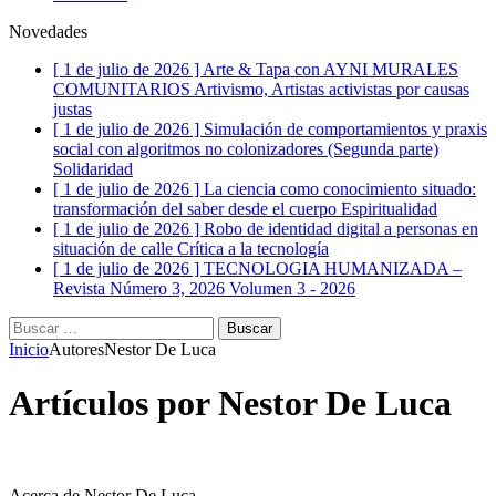
Novedades
[ 1 de julio de 2026 ]
Arte & Tapa con AYNI MURALES
COMUNITARIOS
Artivismo, Artistas activistas por causas
justas
[ 1 de julio de 2026 ]
Simulación de comportamientos y praxis
social con algoritmos no colonizadores (Segunda parte)
Solidaridad
[ 1 de julio de 2026 ]
La ciencia como conocimiento situado:
transformación del saber desde el cuerpo
Espiritualidad
[ 1 de julio de 2026 ]
Robo de identidad digital a personas en
situación de calle
Crítica a la tecnología
[ 1 de julio de 2026 ]
TECNOLOGIA HUMANIZADA –
Revista Número 3, 2026
Volumen 3 - 2026
Buscar:
Inicio
Autores
Nestor De Luca
Artículos por
Nestor De Luca
Acerca de Nestor De Luca