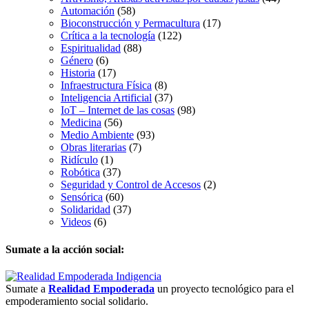
Automación
(58)
Bioconstrucción y Permacultura
(17)
Crítica a la tecnología
(122)
Espiritualidad
(88)
Género
(6)
Historia
(17)
Infraestructura Física
(8)
Inteligencia Artificial
(37)
IoT – Internet de las cosas
(98)
Medicina
(56)
Medio Ambiente
(93)
Obras literarias
(7)
Ridículo
(1)
Robótica
(37)
Seguridad y Control de Accesos
(2)
Sensórica
(60)
Solidaridad
(37)
Videos
(6)
Sumate a la acción social:
Sumate a
Realidad Empoderada
un proyecto tecnológico para el
empoderamiento social solidario.