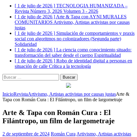
[ 1 de julio de 2026 ]
TECNOLOGIA HUMANIZADA –
Revista Número 3, 2026
Volumen 3 - 2026
[ 1 de julio de 2026 ]
Arte & Tapa con AYNI MURALES
COMUNITARIOS
Artivismo, Artistas activistas por causas
justas
[ 1 de julio de 2026 ]
Simulación de comportamientos y praxis
social con algoritmos no colonizadores (Segunda parte)
Solidaridad
[ 1 de julio de 2026 ]
La ciencia como conocimiento situado:
transformación del saber desde el cuerpo
Espiritualidad
[ 1 de julio de 2026 ]
Robo de identidad digital a personas en
situación de calle
Crítica a la tecnología
Buscar:
Inicio
Revista
Artivismo, Artistas activistas por causas justas
Arte &
Tapa con Román Cura : El Filántropo, un film de largometraje
Arte & Tapa con Román Cura : El
Filántropo, un film de largometraje
2 de septiembre de 2024
Román Cura
Artivismo, Artistas activistas