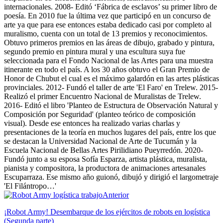
internacionales. 2008- Editó ‘Fábrica de esclavos’ su primer libro de
poesía. En 2010 fue la última vez que participó en un concurso de
arte ya que para ese entonces estaba dedicado casi por completo al
muralismo, cuenta con un total de 13 premios y reconocimientos.
Obtuvo primeros premios en las áreas de dibujo, grabado y pintura,
segundo premio en pintura mural y una escultura suya fue
seleccionada para el Fondo Nacional de las Artes para una muestra
itinerante en todo el país. A los 30 años obtuvo el Gran Premio de
Honor de Chubut el cual es el máximo galardón en las artes plásticas
provinciales. 2012- Fundó el taller de arte 'El Faro' en Trelew. 2015-
Realizó el primer Encuentro Nacional de Muralistas de Trelew.
2016- Editó el libro 'Planteo de Estructura de Observación Natural y
Composición por Seguridad' (planteo teórico de composición
visual). Desde ese entonces ha realizado varias charlas y
presentaciones de la teoría en muchos lugares del país, entre los que
se destacan la Universidad Nacional de Arte de Tucumán y la
Escuela Nacional de Bellas Artes Pirilidiano Pueyrredón. 2020-
Fundó junto a su esposa Sofía Esparza, artista plástica, muralista,
pianista y compositora, la productora de animaciones artesanales
Escuparraza. Ese mismo año guionó, dibujó y dirigió el largometraje
'El Filántropo…'
Facebook
Anterior
¡Robot Army! Desembarque de los ejércitos de robots en logística
(Segunda parte)