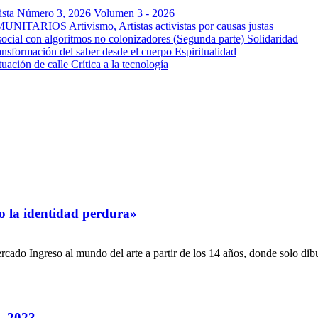
a Número 3, 2026
Volumen 3 - 2026
OMUNITARIOS
Artivismo, Artistas activistas por causas justas
ocial con algoritmos no colonizadores (Segunda parte)
Solidaridad
ansformación del saber desde el cuerpo
Espiritualidad
tuación de calle
Crítica a la tecnología
o la identidad perdura»
cado Ingreso al mundo del arte a partir de los 14 años, donde solo dib
 2023