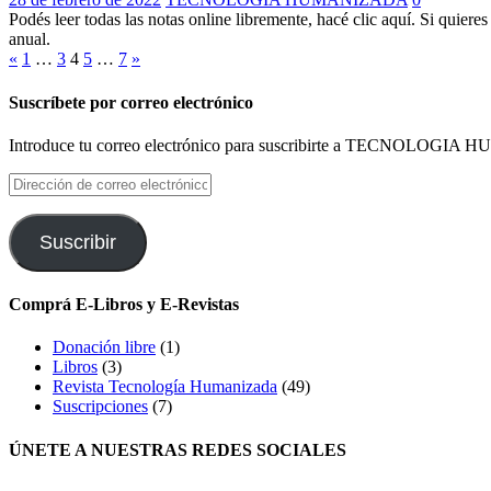
Podés leer todas las notas online libremente, hacé clic aquí. Si quier
anual.
Paginación
«
1
…
3
4
5
…
7
»
de
Suscríbete por correo electrónico
entradas
Introduce tu correo electrónico para suscribirte a TECNOLOGIA HU
Dirección
de
correo
electrónico
Suscribir
Comprá E-Libros y E-Revistas
Donación libre
(1)
Libros
(3)
Revista Tecnología Humanizada
(49)
Suscripciones
(7)
ÚNETE A NUESTRAS REDES SOCIALES