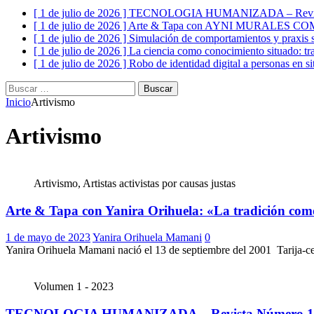
[ 1 de julio de 2026 ]
TECNOLOGIA HUMANIZADA – Revist
[ 1 de julio de 2026 ]
Arte & Tapa con AYNI MURALES C
[ 1 de julio de 2026 ]
Simulación de comportamientos y praxis s
[ 1 de julio de 2026 ]
La ciencia como conocimiento situado: tr
[ 1 de julio de 2026 ]
Robo de identidad digital a personas en si
Buscar:
Inicio
Artivismo
Artivismo
Artivismo, Artistas activistas por causas justas
Arte & Tapa con Yanira Orihuela: «La tradición com
1 de mayo de 2023
Yanira Orihuela Mamani
0
Yanira Orihuela Mamani nació el 13 de septiembre del 2001 Tarija-cer
Volumen 1 - 2023
TECNOLOGIA HUMANIZADA – Revista Número 1,