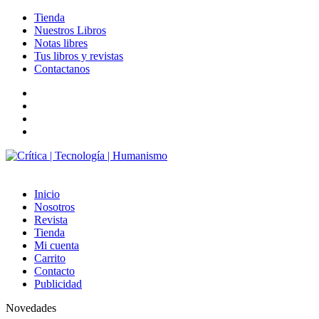
Tienda
Nuestros Libros
Notas libres
Tus libros y revistas
Contactanos
facebook
twitter
LinkedIn
Instagram
Inicio
Nosotros
Revista
Tienda
Mi cuenta
Carrito
Contacto
Publicidad
Novedades