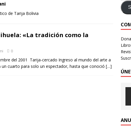
ani
e identidad digital a personas en situación de calle
CRÍTICA A
S
ico de Tarija Bolivia
COM
LOGIA HUMANIZADA – Revista Número 3, 2026
VOLUMEN 3 -
ihuela: «La tradición como la
Donac
Libro
ni
0
Revi
Suscr
embre del 2001 Tarija-cercado Ingreso al mundo del arte a
en un cuarto para solo un espectador, hasta que conoció
[…]
ÚNE
ANU