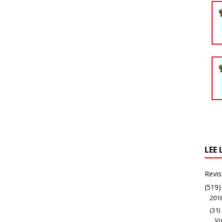
LEE 
Revis
(519)
201
(31)
Vo