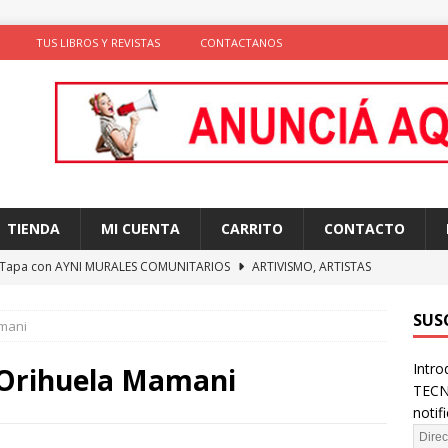
TUS LIBROS Y REVISTAS
CONTACTANOS
TIENDA
MI CUENTA
CARRITO
CONTACTO
 Tapa con AYNI MURALES COMUNITARIOS
ARTIVISMO, ARTISTAS
TAS
SUS
amani
ción de comportamientos y praxis social con algoritmos no
Intro
te)
SOLIDARIDAD
 Orihuela Mamani
TECN
ncia como conocimiento situado: transformación del saber desde
notif
D