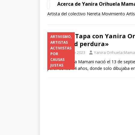
Acerca de Yanira Orihuela Mam
[ 1 de julio de 2026 ]
Robo d
Artista del colectivo Nereta Movimiento Artíst
LA TECNOLOGÍA
[ 1 de julio de 2026 ]
TECNO
Arte & Tapa con Yanira Or
ARTIVISMO,
2026
identidad perdura»
ARTISTAS
ACTIVISTAS
1 de mayo de 2023
Yanira Orihuela Mama
POR
CAUSAS
Yanira Orihuela Mamani nació el 13 de septi
JUSTAS
partir de los 14 años, donde solo dibujaba 