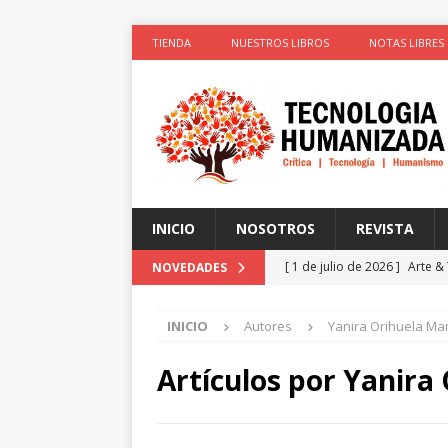
TIENDA
NUESTROS LIBROS
NOTAS LIBRES
INICIO
NOSOTROS
REVISTA
[ 1 de julio de 2026 ]
Arte &
NOVEDADES
ACTIVISTAS POR CAUSAS JUS
INICIO
Autores
Yanira Orihuela M
[ 1 de julio de 2026 ]
Simula
colonizadores (Segunda par
Artículos por
Yanira
[ 1 de julio de 2026 ]
La cie
el cuerpo
ESPIRITUALIDA