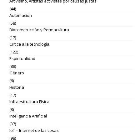
Artivismo, Artistas activistas por causas justas
(44)
Automación
(58)
Bioconstrucción y Permacultura
(17)
Crítica a la tecnología
(122)
Espiritualidad
(88)
Género
(6)
Historia
(17)
Infraestructura Física
(8)
Inteligencia Artificial
(37)
IoT – Internet de las cosas
(98)