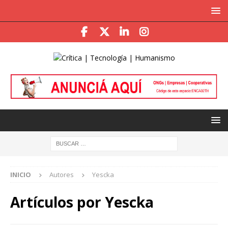
INICIO
Autores
Yescka
Artículos por
Yescka