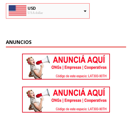
USD
USA dollar
ARS
Pesos Argentinos
ANUNCIOS