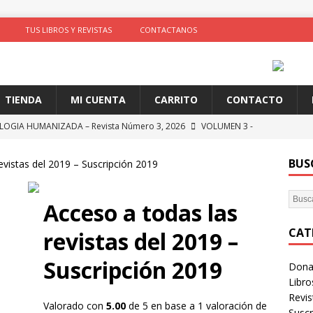
TUS LIBROS Y REVISTAS
CONTACTANOS
TIENDA
MI CUENTA
CARRITO
CONTACTO
OGIA HUMANIZADA – Revista Número 3, 2026
VOLUMEN 3 -
BUS
evistas del 2019 – Suscripción 2019
 Tapa con AYNI MURALES COMUNITARIOS
ARTIVISMO, ARTISTAS
TAS
Acceso a todas las
ción de comportamientos y praxis social con algoritmos no
CAT
revistas del 2019 –
te)
SOLIDARIDAD
Suscripción 2019
Donac
ncia como conocimiento situado: transformación del saber desde
Libro
D
Revi
Valorado con
5.00
de 5 en base a
1
valoración de
Suscr