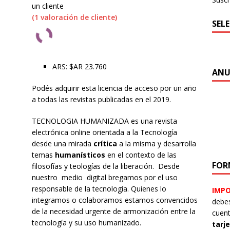
 identidad digital a personas en situación de calle
CRÍTICA A
un cliente
(
1
valoración de cliente)
SEL
ARS
:
$AR 23.760
ANU
Podés adquirir esta licencia de acceso por un año
a todas las revistas publicadas en el 2019.
TECNOLOGIA HUMANIZADA es una revista
electrónica online orientada a la Tecnología
desde una mirada
crítica
a la misma y desarrolla
temas
humanísticos
en el contexto de las
FOR
filosofías y teologías de la liberación. Desde
nuestro medio digital bregamos por el uso
responsable de la tecnología. Quienes lo
IMP
integramos o colaboramos estamos convencidos
debes
de la necesidad urgente de armonización entre la
cuen
tecnología y su uso humanizado.
tarj