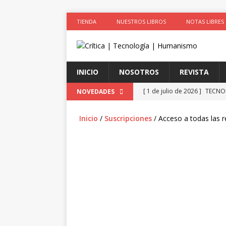
TIENDA
NUESTROS LIBROS
NOTAS LIBRES
INICIO
NOSOTROS
REVISTA
[ 1 de julio de 2026 ]
TECNOL
NOVEDADES
2026
Inicio
/
Suscripciones
/ Acceso a todas las r
[ 1 de julio de 2026 ]
Arte &
ACTIVISTAS POR CAUSAS JUS
[ 1 de julio de 2026 ]
Simula
colonizadores (Segunda par
[ 1 de julio de 2026 ]
La cie
el cuerpo
ESPIRITUALIDA