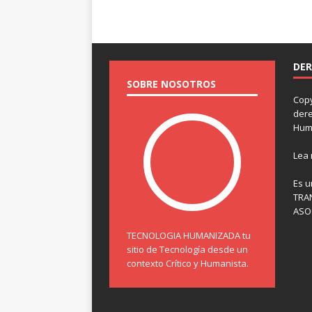
DER
SOBRE NOSOTROS
Copy
dere
Hum
Lea
Es u
TRA
ASOC
TECNOLOGIA HUMANIZADA tu
sitio de Tecnología desde un
contexto Crítico y Humanista.