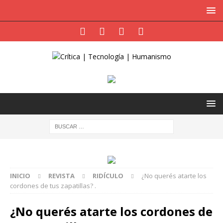
INICIO
REVISTA
RIDÍCULO
¿No querés atarte los
cordones de tus zapatillas? .
¿No querés atarte los cordones de