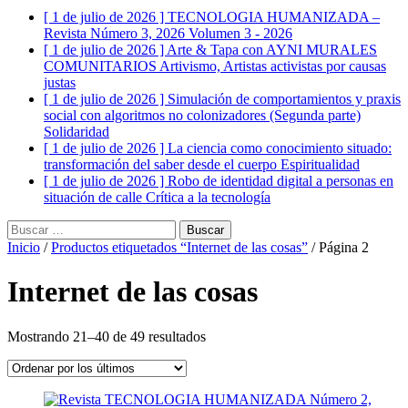
[ 1 de julio de 2026 ]
TECNOLOGIA HUMANIZADA –
Revista Número 3, 2026
Volumen 3 - 2026
[ 1 de julio de 2026 ]
Arte & Tapa con AYNI MURALES
COMUNITARIOS
Artivismo, Artistas activistas por causas
justas
[ 1 de julio de 2026 ]
Simulación de comportamientos y praxis
social con algoritmos no colonizadores (Segunda parte)
Solidaridad
[ 1 de julio de 2026 ]
La ciencia como conocimiento situado:
transformación del saber desde el cuerpo
Espiritualidad
[ 1 de julio de 2026 ]
Robo de identidad digital a personas en
situación de calle
Crítica a la tecnología
Buscar:
Inicio
/
Productos etiquetados “Internet de las cosas”
/ Página 2
Internet de las cosas
Ordenado
Mostrando 21–40 de 49 resultados
por
los
últimos