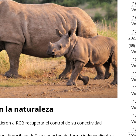
(1
Vo
(1
Vo
(1
202
(68)
Vo
(1
Vo
(1
Vo
(1
Vo
(1
n la naturaleza
Vo
(1
Vo
ieron a RCB recuperar el control de su conectividad.
(1
os dispositivos IoT se conecten de forma independiente a
202