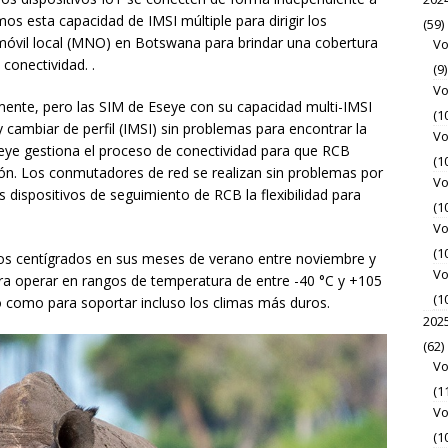
os esta capacidad de IMSI múltiple para dirigir los
(59)
móvil local (MNO) en Botswana para brindar una cobertura
Vo
conectividad. .
(9)
Vo
nte, pero las SIM de Eseye con su capacidad multi-IMSI
(1
cambiar de perfil (IMSI) sin problemas para encontrar la
Vo
seye gestiona el proceso de conectividad para que RCB
(1
ón. Los conmutadores de red se realizan sin problemas por
Vo
os dispositivos de seguimiento de RCB la flexibilidad para
(1
Vo
(1
 centígrados en sus meses de verano entre noviembre y
Vo
a operar en rangos de temperatura de entre -40 °C y +105
(1
o como para soportar incluso los climas más duros.
202
(62)
Vo
(1
Vo
(1