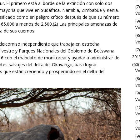
ur. El primero está al borde de la extinción con solo dos
(7)
mayoría que vive en Sudáfrica, Namibia, Zimbabue y Kenia.
Vo
asificado como en peligro crítico después de que su número
(9)
 65.000 a menos de 2.500.(2) Las principales amenazas de
Vo
iva de sus cuernos.
(8)
Vo
deicomiso independiente que trabaja en estrecha
(7)
ilvestre y Parques Nacionales del Gobierno de Botswana.
201
6 con el mandato de monitorear y ayudar a administrar de
(60)
tes salvajes del delta del Okavango; para lograr
Vo
s que están creciendo y prosperando en el delta del
(8)
Vo
(9)
Vo
(1
Vo
(1
Vo
(9)