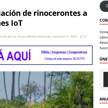
e identidad digital a personas en situación de calle
CRÍTICA A
S
ación de rinocerontes a
COM
nes IoT
LOGIA HUMANIZADA – Revista Número 3, 2026
VOLUMEN 3 -
Donac
ternet de las cosas
,
Medio Ambiente
,
Volumen 6 - 2022
0
Libro
Revi
Suscr
ÚNE
ANU