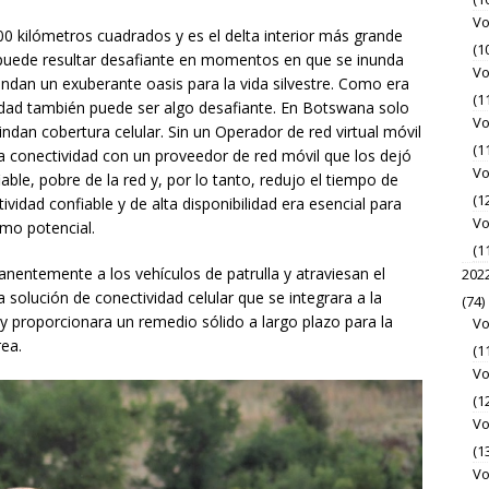
Vo
0 kilómetros cuadrados y es el delta interior más grande
(1
 puede resultar desafiante en momentos en que se inunda
Vo
indan un exuberante oasis para la vida silvestre. Como era
(1
idad también puede ser algo desafiante. En Botswana solo
Vo
ndan cobertura celular. Sin un Operador de red virtual móvil
(1
 conectividad con un proveedor de red móvil que los dejó
Vo
le, pobre de la red y, por lo tanto, redujo el tiempo de
(1
tividad confiable y de alta disponibilidad era esencial para
Vo
mo potencial.
(1
nentemente a los vehículos de patrulla y atraviesan el
202
 solución de conectividad celular que se integrara a la
(74)
y proporcionara un remedio sólido a largo plazo para la
Vo
rea.
(1
Vo
(1
Vo
(1
Vo