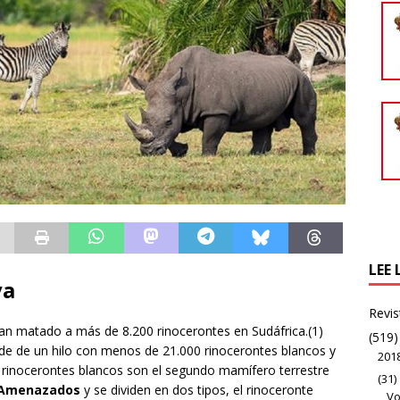
LEE 
va
Revis
han matado a más de 8.200 rinocerontes en Sudáfrica.(1)
(519)
nde de un hilo con menos de 21.000 rinocerontes blancos y
201
s rinocerontes blancos son el segundo mamífero terrestre
(31)
 Amenazados
y se dividen en dos tipos, el rinoceronte
Vo