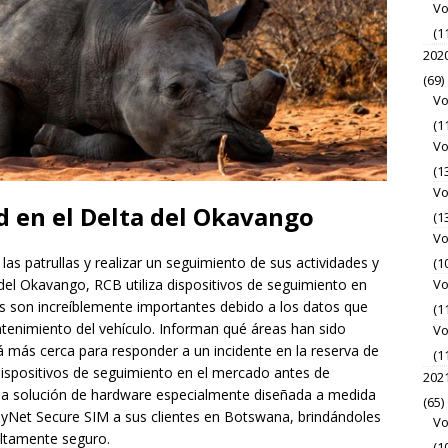
Vo
(1
202
(69)
Vo
(1
Vo
(1
Vo
ad en el Delta del Okavango
(1
Vo
as patrullas y realizar un seguimiento de sus actividades y
(1
Vo
del Okavango, RCB utiliza dispositivos de seguimiento en
es son increíblemente importantes debido a los datos que
(1
antenimiento del vehículo. Informan qué áreas han sido
Vo
tá más cerca para responder a un incidente en la reserva de
(1
ispositivos de seguimiento en el mercado antes de
202
una solución de hardware especialmente diseñada a medida
(65)
nyNet Secure SIM a sus clientes en Botswana, brindándoles
Vo
altamente seguro.
(1