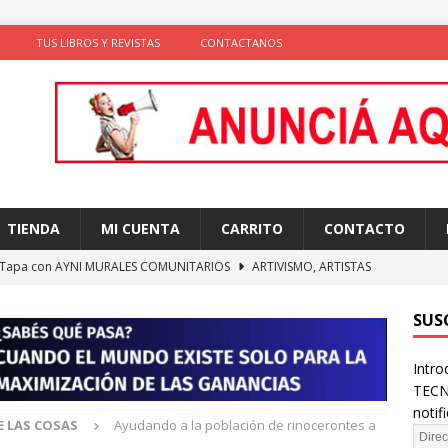
TUS LIBROS Y REVISTAS
CONTACTANOS
TIENDA
MI CUENTA
CARRITO
CONTACTO
 Tapa con AYNI MURALES COMUNITARIOS
ARTIVISMO, ARTISTAS
TAS
SUS
ción de comportamientos y praxis social con algoritmos no
Intro
te)
SOLIDARIDAD
TECN
ncia como conocimiento situado: transformación del saber desde
notif
E LAS COSAS
Ayudando a la población de rinocerontes a
D