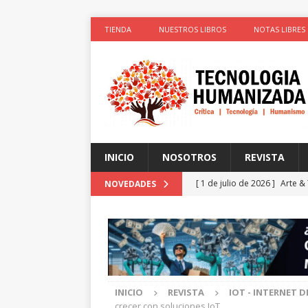
TIENDA
NUESTROS LIBROS
NOTAS LIBRES
INICIO
NOSOTROS
REVISTA
[ 1 de julio de 2026 ]
Arte &
NOVEDADES
ACTIVISTAS POR CAUSAS JUS
[ 1 de julio de 2026 ]
Simula
colonizadores (Segunda par
[ 1 de julio de 2026 ]
La cie
INICIO
REVISTA
IOT - INTERNET D
el cuerpo
ESPIRITUALIDA
crecer con soluciones IoT