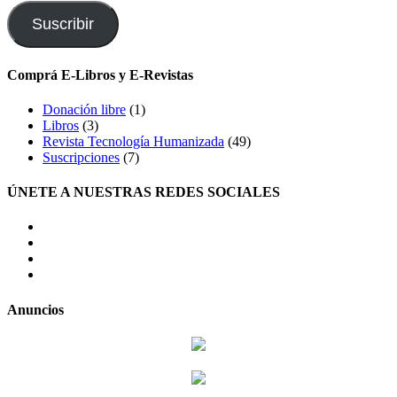
correo
electrónico
Suscribir
Comprá E-Libros y E-Revistas
Donación libre
(1)
Libros
(3)
Revista Tecnología Humanizada
(49)
Suscripciones
(7)
ÚNETE A NUESTRAS REDES SOCIALES
facebook
twitter
LinkedIn
Instagram
Anuncios