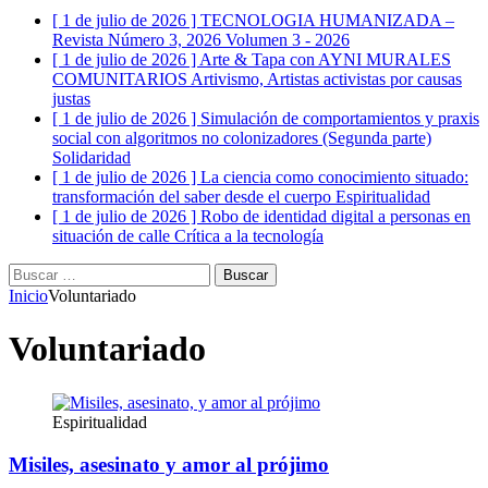
[ 1 de julio de 2026 ]
TECNOLOGIA HUMANIZADA –
Revista Número 3, 2026
Volumen 3 - 2026
[ 1 de julio de 2026 ]
Arte & Tapa con AYNI MURALES
COMUNITARIOS
Artivismo, Artistas activistas por causas
justas
[ 1 de julio de 2026 ]
Simulación de comportamientos y praxis
social con algoritmos no colonizadores (Segunda parte)
Solidaridad
[ 1 de julio de 2026 ]
La ciencia como conocimiento situado:
transformación del saber desde el cuerpo
Espiritualidad
[ 1 de julio de 2026 ]
Robo de identidad digital a personas en
situación de calle
Crítica a la tecnología
Buscar:
Inicio
Voluntariado
Voluntariado
Espiritualidad
Misiles, asesinato y amor al prójimo