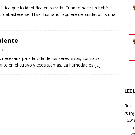
ística que lo identifica en su vida. Cuando nace un bebé
utoabastecerse. El ser humano requiere del cuidado. Es una
biente
2
es necesaria para la vida de los seres vivos, como ser
nte en el cultivo y ecosistemas. La humedad es
[…]
LEE 
Revis
(519)
201
(31)
Vo