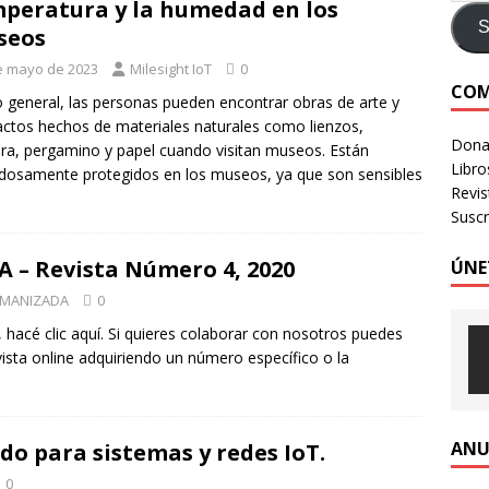
peratura y la humedad en los
e identidad digital a personas en situación de calle
CRÍTICA A
S
seos
e mayo de 2023
Milesight IoT
0
COM
LOGIA HUMANIZADA – Revista Número 3, 2026
VOLUMEN 3 -
o general, las personas pueden encontrar obras de arte y
actos hechos de materiales naturales como lienzos,
Donac
a, pergamino y papel cuando visitan museos. Están
Libro
dosamente protegidos en los museos, ya que son sensibles
Revi
Suscr
 Revista Número 4, 2020
ÚNE
UMANIZADA
0
, hacé clic aquí. Si quieres colaborar con nosotros puedes
ista online adquiriendo un número específico o la
ANU
do para sistemas y redes IoT.
0