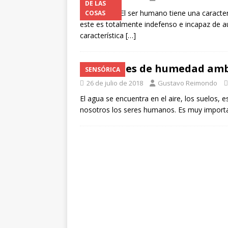
DE LAS
La polución El ser humano tiene una caracter
COSAS
este es totalmente indefenso e incapaz de a
característica
[…]
Sensores de humedad am
SENSÓRICA
26 de julio de 2018
Gustavo Reimondo
El agua se encuentra en el aire, los suelos, 
nosotros los seres humanos. Es muy importa