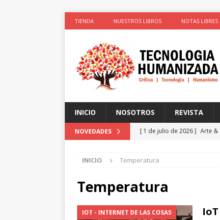
TIENDA
NUESTROS LIBROS
NOTAS LIBRES
INICIO
NOSOTROS
REVISTA
[ 1 de julio de 2026 ]
Arte &
NOVEDADES
ACTIVISTAS POR CAUSAS JUS
INICIO
Temperatura
[ 1 de julio de 2026 ]
Simula
colonizadores (Segunda par
Temperatura
[ 1 de julio de 2026 ]
La cie
IoT
IOT - INTERNET DE LAS COSAS
el cuerpo
ESPIRITUALIDA