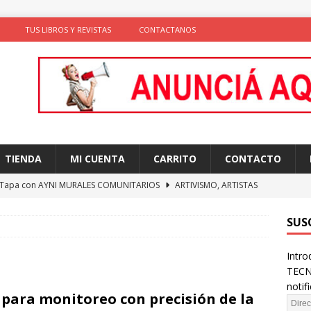
TUS LIBROS Y REVISTAS
CONTACTANOS
TIENDA
MI CUENTA
CARRITO
CONTACTO
 Tapa con AYNI MURALES COMUNITARIOS
ARTIVISMO, ARTISTAS
TAS
SUS
ción de comportamientos y praxis social con algoritmos no
Intro
te)
SOLIDARIDAD
TECN
ncia como conocimiento situado: transformación del saber desde
notif
 para monitoreo con precisión de la
D