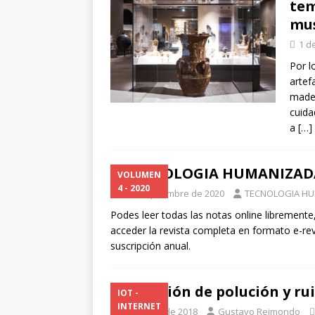
tem
[ 1 de julio de 2026 ]
Robo d
mu
LA TECNOLOGÍA
1 d
[ 1 de julio de 2026 ]
TECNO
Por l
artef
2026
mader
cuida
a
[…]
TECNOLOGIA HUMANIZADA –
VOLUMEN
4 - 2020
1 de septiembre de 2020
TECNOLOGIA H
Podes leer todas las notas online libremente
acceder la revista completa en formato e-rev
suscripción anual.
Medición de polución y rui
IOT -
INTERNET
26 de julio de 2018
Gustavo Reimondo