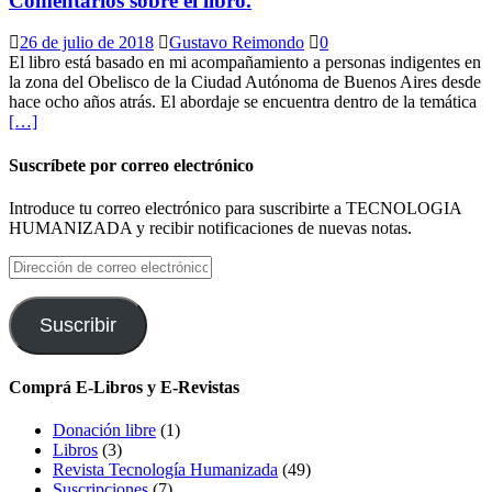
Comentarios sobre el libro.
26 de julio de 2018
Gustavo Reimondo
0
El libro está basado en mi acompañamiento a personas indigentes en
la zona del Obelisco de la Ciudad Autónoma de Buenos Aires desde
hace ocho años atrás. El abordaje se encuentra dentro de la temática
[…]
Suscríbete por correo electrónico
Introduce tu correo electrónico para suscribirte a TECNOLOGIA
HUMANIZADA y recibir notificaciones de nuevas notas.
Dirección
de
correo
electrónico
Suscribir
Comprá E-Libros y E-Revistas
Donación libre
(1)
Libros
(3)
Revista Tecnología Humanizada
(49)
Suscripciones
(7)