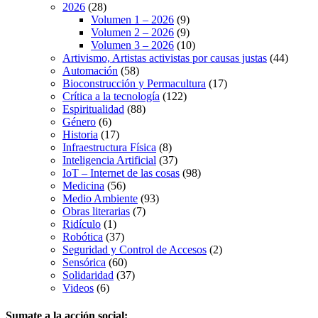
2026
(28)
Volumen 1 – 2026
(9)
Volumen 2 – 2026
(9)
Volumen 3 – 2026
(10)
Artivismo, Artistas activistas por causas justas
(44)
Automación
(58)
Bioconstrucción y Permacultura
(17)
Crítica a la tecnología
(122)
Espiritualidad
(88)
Género
(6)
Historia
(17)
Infraestructura Física
(8)
Inteligencia Artificial
(37)
IoT – Internet de las cosas
(98)
Medicina
(56)
Medio Ambiente
(93)
Obras literarias
(7)
Ridículo
(1)
Robótica
(37)
Seguridad y Control de Accesos
(2)
Sensórica
(60)
Solidaridad
(37)
Videos
(6)
Sumate a la acción social: