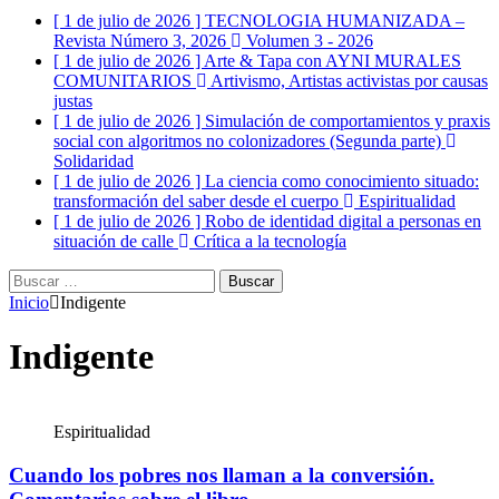
[ 1 de julio de 2026 ]
TECNOLOGIA HUMANIZADA –
Revista Número 3, 2026
Volumen 3 - 2026
[ 1 de julio de 2026 ]
Arte & Tapa con AYNI MURALES
COMUNITARIOS
Artivismo, Artistas activistas por causas
justas
[ 1 de julio de 2026 ]
Simulación de comportamientos y praxis
social con algoritmos no colonizadores (Segunda parte)
Solidaridad
[ 1 de julio de 2026 ]
La ciencia como conocimiento situado:
transformación del saber desde el cuerpo
Espiritualidad
[ 1 de julio de 2026 ]
Robo de identidad digital a personas en
situación de calle
Crítica a la tecnología
Buscar:
Inicio
Indigente
Indigente
Espiritualidad
Cuando los pobres nos llaman a la conversión.