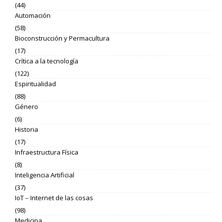
(44)
Automación
(58)
Bioconstrucción y Permacultura
(17)
Crítica a la tecnología
(122)
Espiritualidad
(88)
Género
(6)
Historia
(17)
Infraestructura Física
(8)
Inteligencia Artificial
(37)
IoT – Internet de las cosas
(98)
Medicina