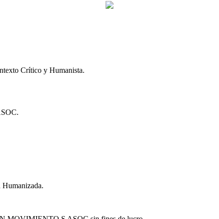
xto Crítico y Humanista.
SOC.
ía Humanizada.
MOVIMIENTO S ASOC sin fines de lucro.