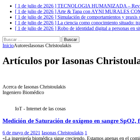
[ 1 de julio de 2026 ]
TECNOLOGIA HUMANIZADA – Revist
[ 1 de julio de 2026 ]
Arte & Tapa con AYNI MURALES C
[ 1 de julio de 2026 ]
Simulación de comportamientos y praxis s
[ 1 de julio de 2026 ]
La ciencia como conocimiento situado: tr
[ 1 de julio de 2026 ]
Robo de identidad digital a personas en si
Buscar:
Inicio
Autores
Iasonas Christoulakis
Artículos por
Iasonas Christoul
Acerca de Iasonas Christoulakis
Ingeniero Biomédico
IoT - Internet de las cosas
Medición de Saturación de oxígeno en sangre SpO2, fr
6 de mayo de 2021
Iasonas Christoulakis
1
«La ingeniería biomédica sigue creciendo. Estamos apenas en el comien