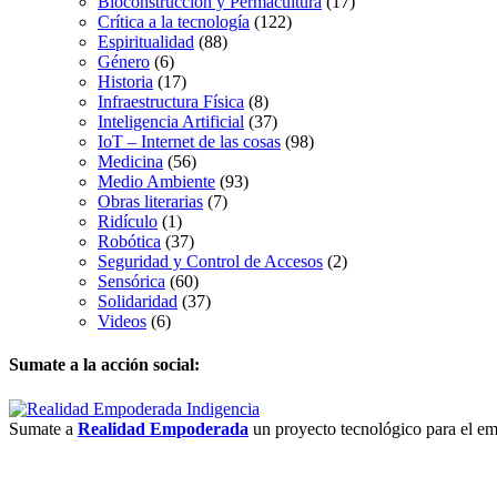
Bioconstrucción y Permacultura
(17)
Crítica a la tecnología
(122)
Espiritualidad
(88)
Género
(6)
Historia
(17)
Infraestructura Física
(8)
Inteligencia Artificial
(37)
IoT – Internet de las cosas
(98)
Medicina
(56)
Medio Ambiente
(93)
Obras literarias
(7)
Ridículo
(1)
Robótica
(37)
Seguridad y Control de Accesos
(2)
Sensórica
(60)
Solidaridad
(37)
Videos
(6)
Sumate a la acción social:
Sumate a
Realidad Empoderada
un proyecto tecnológico para el em