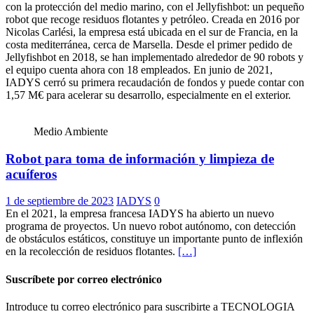
con la protección del medio marino, con el Jellyfishbot: un pequeño
robot que recoge residuos flotantes y petróleo. Creada en 2016 por
Nicolas Carlési, la empresa está ubicada en el sur de Francia, en la
costa mediterránea, cerca de Marsella. Desde el primer pedido de
Jellyfishbot en 2018, se han implementado alrededor de 90 robots y
el equipo cuenta ahora con 18 empleados. En junio de 2021,
IADYS cerró su primera recaudación de fondos y puede contar con
1,57 M€ para acelerar su desarrollo, especialmente en el exterior.
Sitio
Facebook
Instagram
Twitter
YouTube
LinkedIn
web
Medio Ambiente
Robot para toma de información y limpieza de
acuíferos
1 de septiembre de 2023
IADYS
0
En el 2021, la empresa francesa IADYS ha abierto un nuevo
programa de proyectos. Un nuevo robot autónomo, con detección
de obstáculos estáticos, constituye un importante punto de inflexión
en la recolección de residuos flotantes.
[…]
Suscríbete por correo electrónico
Introduce tu correo electrónico para suscribirte a TECNOLOGIA