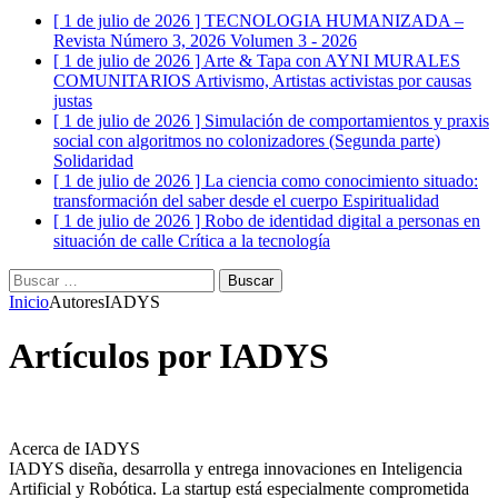
[ 1 de julio de 2026 ]
TECNOLOGIA HUMANIZADA –
Revista Número 3, 2026
Volumen 3 - 2026
[ 1 de julio de 2026 ]
Arte & Tapa con AYNI MURALES
COMUNITARIOS
Artivismo, Artistas activistas por causas
justas
[ 1 de julio de 2026 ]
Simulación de comportamientos y praxis
social con algoritmos no colonizadores (Segunda parte)
Solidaridad
[ 1 de julio de 2026 ]
La ciencia como conocimiento situado:
transformación del saber desde el cuerpo
Espiritualidad
[ 1 de julio de 2026 ]
Robo de identidad digital a personas en
situación de calle
Crítica a la tecnología
Buscar:
Inicio
Autores
IADYS
Artículos por
IADYS
Acerca de IADYS
IADYS diseña, desarrolla y entrega innovaciones en Inteligencia
Artificial y Robótica. La startup está especialmente comprometida