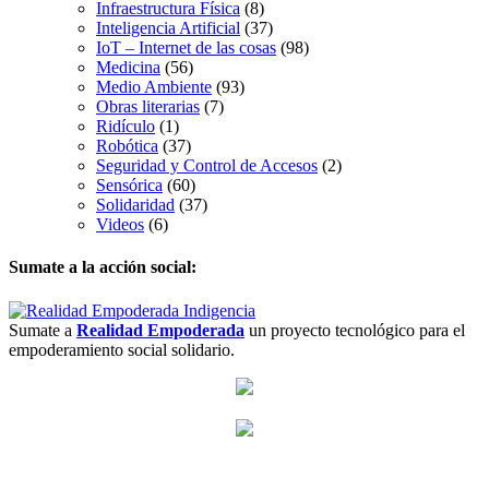
Infraestructura Física
(8)
Inteligencia Artificial
(37)
IoT – Internet de las cosas
(98)
Medicina
(56)
Medio Ambiente
(93)
Obras literarias
(7)
Ridículo
(1)
Robótica
(37)
Seguridad y Control de Accesos
(2)
Sensórica
(60)
Solidaridad
(37)
Videos
(6)
Sumate a la acción social:
Sumate a
Realidad Empoderada
un proyecto tecnológico para el
empoderamiento social solidario.