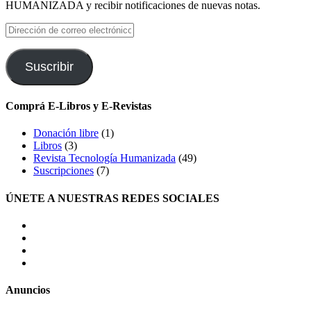
HUMANIZADA y recibir notificaciones de nuevas notas.
Dirección
de
correo
electrónico
Suscribir
Comprá E-Libros y E-Revistas
Donación libre
(1)
Libros
(3)
Revista Tecnología Humanizada
(49)
Suscripciones
(7)
ÚNETE A NUESTRAS REDES SOCIALES
facebook
twitter
LinkedIn
Instagram
Anuncios