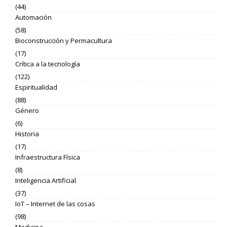
(44)
Automación
(58)
Bioconstrucción y Permacultura
(17)
Crítica a la tecnología
(122)
Espiritualidad
(88)
Género
(6)
Historia
(17)
Infraestructura Física
(8)
Inteligencia Artificial
(37)
IoT – Internet de las cosas
(98)