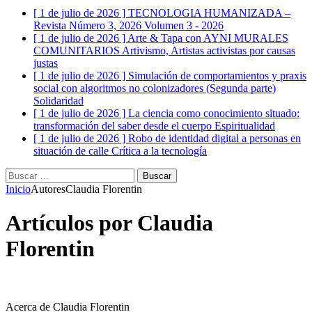
[ 1 de julio de 2026 ]
TECNOLOGIA HUMANIZADA –
Revista Número 3, 2026
Volumen 3 - 2026
[ 1 de julio de 2026 ]
Arte & Tapa con AYNI MURALES
COMUNITARIOS
Artivismo, Artistas activistas por causas
justas
[ 1 de julio de 2026 ]
Simulación de comportamientos y praxis
social con algoritmos no colonizadores (Segunda parte)
Solidaridad
[ 1 de julio de 2026 ]
La ciencia como conocimiento situado:
transformación del saber desde el cuerpo
Espiritualidad
[ 1 de julio de 2026 ]
Robo de identidad digital a personas en
situación de calle
Crítica a la tecnología
Buscar:
Inicio
Autores
Claudia Florentin
Artículos por
Claudia
Florentin
Acerca de Claudia Florentin