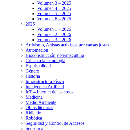
Volumen 3 – 2025
Volumen 4 – 2025
Volumen 5 – 2025
Volumen 6 – 2025
2026
Volumen 1 – 2026
Volumen 2 – 2026
Volumen 3 – 2026
Artivismo, Artistas activistas por causas justas
Automación
Bioconstrucción y Permacultura
Crítica a la tecnología
Espiritualidad
Género
Historia
Infraestructura Física
Inteligencia Artificial
IoT – Internet de las cosas
Medicina
Medio Ambiente
Obras literarias
Ridículo
Robótica
Seguridad y Control de Accesos
Sensórica