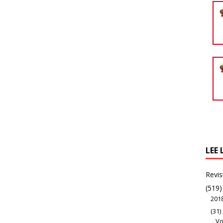
LEE 
Revis
(519)
201
(31)
Vo