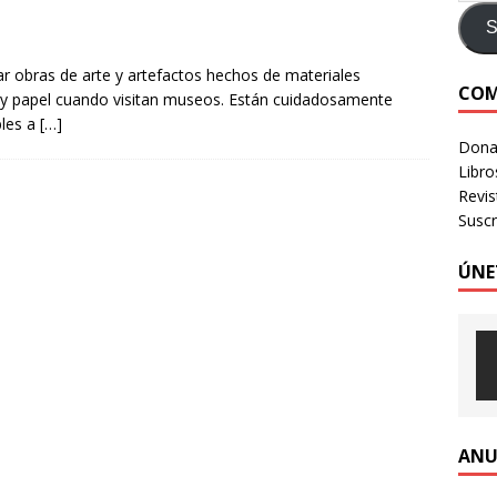
e identidad digital a personas en situación de calle
CRÍTICA A
S
ar obras de arte y artefactos hechos de materiales
COM
 y papel cuando visitan museos. Están cuidadosamente
LOGIA HUMANIZADA – Revista Número 3, 2026
VOLUMEN 3 -
bles a
[…]
Donac
Libro
Revi
Suscr
ÚNE
ANU