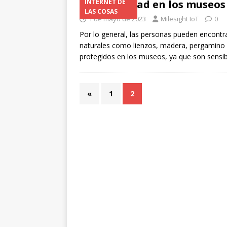
y la humedad en los museos
INTERNET DE
LAS COSAS
[ 1 de julio de 2026 ]
Robo d
1 de mayo de 2023
Milesight IoT
0
LA TECNOLOGÍA
Por lo general, las personas pueden encontr
naturales como lienzos, madera, pergamino
[ 1 de julio de 2026 ]
TECNO
protegidos en los museos, ya que son sensi
2026
«
1
2