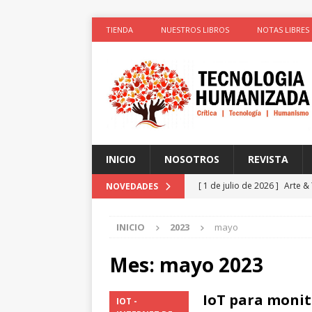
TIENDA
NUESTROS LIBROS
NOTAS LIBRES
INICIO
NOSOTROS
REVISTA
[ 1 de julio de 2026 ]
Arte &
NOVEDADES
ACTIVISTAS POR CAUSAS JUS
INICIO
2023
mayo
[ 1 de julio de 2026 ]
Simula
colonizadores (Segunda par
Mes:
mayo 2023
[ 1 de julio de 2026 ]
La cie
IoT para monit
IOT -
el cuerpo
ESPIRITUALIDA