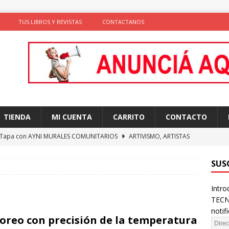
TUS LIBROS Y REVISTAS
CONTACTANOS
TIENDA
MI CUENTA
CARRITO
CONTACTO
 Tapa con AYNI MURALES COMUNITARIOS
ARTIVISMO, ARTISTAS
TAS
SUS
ción de comportamientos y praxis social con algoritmos no
Intro
te)
SOLIDARIDAD
TECN
ncia como conocimiento situado: transformación del saber desde
notif
oreo con precisión de la temperatura
D