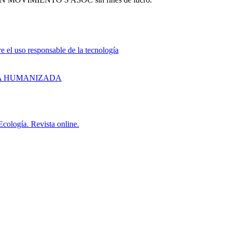
MOVIMIENTO S ASOC sin fines de lucro.
uso responsable de la tecnología
LOGIA HUMANIZADA
cología. Revista online.