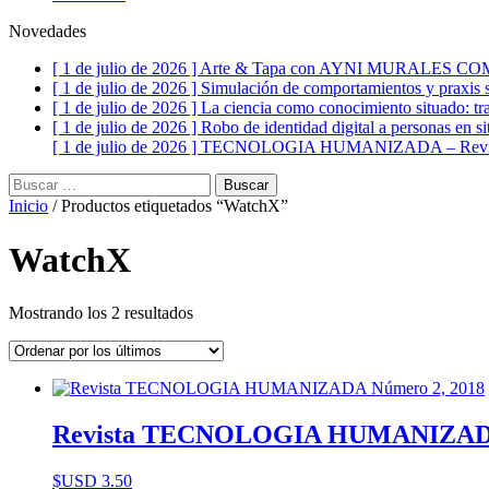
Novedades
[ 1 de julio de 2026 ]
Arte & Tapa con AYNI MURALES C
[ 1 de julio de 2026 ]
Simulación de comportamientos y praxis s
[ 1 de julio de 2026 ]
La ciencia como conocimiento situado: tr
[ 1 de julio de 2026 ]
Robo de identidad digital a personas en si
[ 1 de julio de 2026 ]
TECNOLOGIA HUMANIZADA – Revist
Buscar:
Inicio
/ Productos etiquetados “WatchX”
WatchX
Ordenado
Mostrando los 2 resultados
por
los
últimos
Revista TECNOLOGIA HUMANIZADA
$USD
3.50