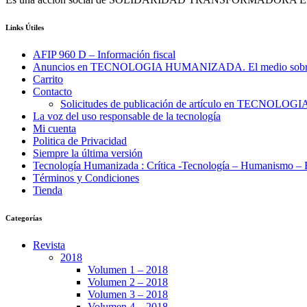
Es una acción social de SOLIDARIDAD TRANSFORMADORA EN 
Links Útiles
AFIP 960 D – Información fiscal
Anuncios en TECNOLOGIA HUMANIZADA. El medio sobre el 
Carrito
Contacto
Solicitudes de publicación de artículo en TECNO
La voz del uso responsable de la tecnología
Mi cuenta
Politica de Privacidad
Siempre la última versión
Tecnología Humanizada : Crítica -Tecnología – Humanismo – E
Términos y Condiciones
Tienda
Categorías
Revista
2018
Volumen 1 – 2018
Volumen 2 – 2018
Volumen 3 – 2018
Volumen 4 – 2018