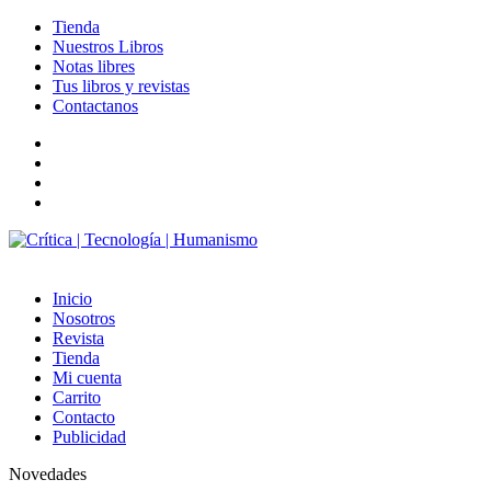
Tienda
Nuestros Libros
Notas libres
Tus libros y revistas
Contactanos
facebook
twitter
LinkedIn
Instagram
Inicio
Nosotros
Revista
Tienda
Mi cuenta
Carrito
Contacto
Publicidad
Novedades