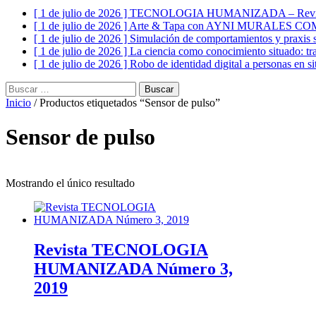
[ 1 de julio de 2026 ]
TECNOLOGIA HUMANIZADA – Revist
[ 1 de julio de 2026 ]
Arte & Tapa con AYNI MURALES C
[ 1 de julio de 2026 ]
Simulación de comportamientos y praxis s
[ 1 de julio de 2026 ]
La ciencia como conocimiento situado: tr
[ 1 de julio de 2026 ]
Robo de identidad digital a personas en si
Buscar:
Inicio
/ Productos etiquetados “Sensor de pulso”
Sensor de pulso
Mostrando el único resultado
Revista TECNOLOGIA
HUMANIZADA Número 3,
2019