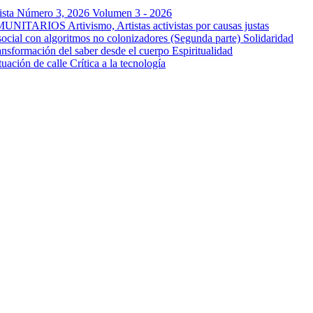
a Número 3, 2026
Volumen 3 - 2026
OMUNITARIOS
Artivismo, Artistas activistas por causas justas
ocial con algoritmos no colonizadores (Segunda parte)
Solidaridad
ansformación del saber desde el cuerpo
Espiritualidad
tuación de calle
Crítica a la tecnología