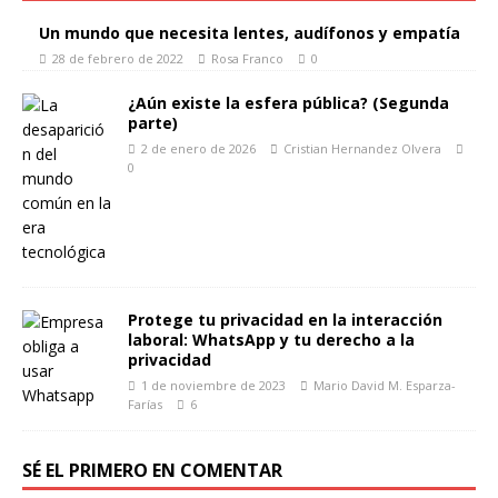
Un mundo que necesita lentes, audífonos y empatía
28 de febrero de 2022
Rosa Franco
0
¿Aún existe la esfera pública? (Segunda
parte)
2 de enero de 2026
Cristian Hernandez Olvera
0
Protege tu privacidad en la interacción
laboral: WhatsApp y tu derecho a la
privacidad
1 de noviembre de 2023
Mario David M. Esparza-
Farías
6
SÉ EL PRIMERO EN COMENTAR