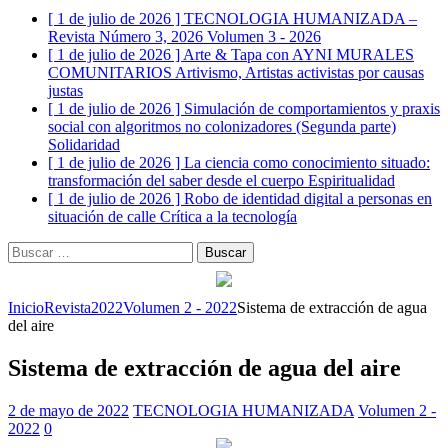
[ 1 de julio de 2026 ]
TECNOLOGIA HUMANIZADA –
Revista Número 3, 2026
Volumen 3 - 2026
[ 1 de julio de 2026 ]
Arte & Tapa con AYNI MURALES
COMUNITARIOS
Artivismo, Artistas activistas por causas
justas
[ 1 de julio de 2026 ]
Simulación de comportamientos y praxis
social con algoritmos no colonizadores (Segunda parte)
Solidaridad
[ 1 de julio de 2026 ]
La ciencia como conocimiento situado:
transformación del saber desde el cuerpo
Espiritualidad
[ 1 de julio de 2026 ]
Robo de identidad digital a personas en
situación de calle
Crítica a la tecnología
Buscar:
Inicio
Revista
2022
Volumen 2 - 2022
Sistema de extracción de agua
del aire
Sistema de extracción de agua del aire
2 de mayo de 2022
TECNOLOGIA HUMANIZADA
Volumen 2 -
2022
0