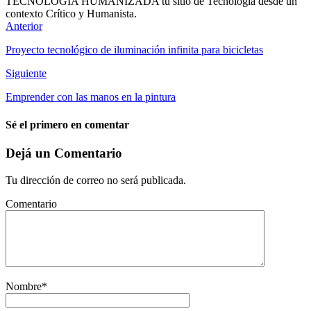
TECNOLOGIA HUMANIZADA tu sitio de Tecnología desde un
contexto Crítico y Humanista.
Sitio
Facebook
Instagram
Twitter
LinkedIn
Anterior
web
Proyecto tecnológico de iluminación infinita para bicicletas
Siguiente
Emprender con las manos en la pintura
Sé el primero en comentar
Dejá un Comentario
Tu dirección de correo no será publicada.
Comentario
Nombre
*