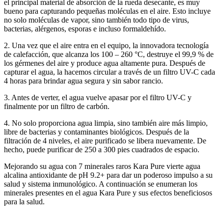
el principal material de absorción de la rueda desecante, es muy
bueno para capturando pequeñas moléculas en el aire. Esto incluye
no solo moléculas de vapor, sino también todo tipo de virus,
bacterias, alérgenos, esporas e incluso formaldehído.
2. Una vez que el aire entra en el equipo, la innovadora tecnología
de calefacción, que alcanza los 100 – 260 °C, destruye el 99,9 % de
los gérmenes del aire y produce agua altamente pura. Después de
capturar el agua, la hacemos circular a través de un filtro UV-C cada
4 horas para brindar agua segura y sin sabor rancio.
3. Antes de verter, el agua vuelve apasar por el filtro UV-C y
finalmente por un filtro de carbón.
4. No solo proporciona agua limpia, sino también aire más limpio,
libre de bacterias y contaminantes biológicos. Después de la
filtración de 4 niveles, el aire purificado se libera nuevamente. De
hecho, puede purificar de 250 a 300 pies cuadrados de espacio.
Mejorando su agua con 7 minerales raros Kara Pure vierte agua
alcalina antioxidante de pH 9.2+ para dar un poderoso impulso a su
salud y sistema inmunológico. A continuación se enumeran los
minerales presentes en el agua Kara Pure y sus efectos beneficiosos
para la salud.