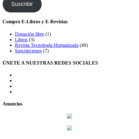
electrónico
Suscribir
Comprá E-Libros y E-Revistas
Donación libre
(1)
Libros
(3)
Revista Tecnología Humanizada
(49)
Suscripciones
(7)
ÚNETE A NUESTRAS REDES SOCIALES
facebook
twitter
LinkedIn
Instagram
Anuncios