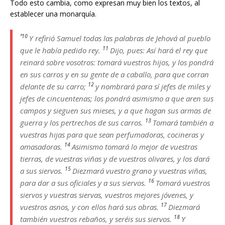
Todo esto cambia, como expresan muy bien los textos, al
establecer una monarquía.
“10
Y refirió Samuel todas las palabras de Jehová al pueblo
11
que le había pedido rey.
Dijo, pues: Así hará el rey que
reinará sobre vosotros: tomará vuestros hijos, y los pondrá
en sus carros y en su gente de a caballo, para que corran
12
delante de su carro;
y nombrará para sí jefes de miles y
jefes de cincuentenas; los pondrá asimismo a que aren sus
campos y sieguen sus mieses, y a que hagan sus armas de
13
guerra y los pertrechos de sus carros.
Tomará también a
vuestras hijas para que sean perfumadoras, cocineras y
14
amasadoras.
Asimismo tomará lo mejor de vuestras
tierras, de vuestras viñas y de vuestros olivares, y los dará
15
a sus siervos.
Diezmará vuestro grano y vuestras viñas,
16
para dar a sus oficiales y a sus siervos.
Tomará vuestros
siervos y vuestras siervas, vuestros mejores jóvenes, y
17
vuestros asnos, y con ellos hará sus obras.
Diezmará
18
también vuestros rebaños, y seréis sus siervos.
Y