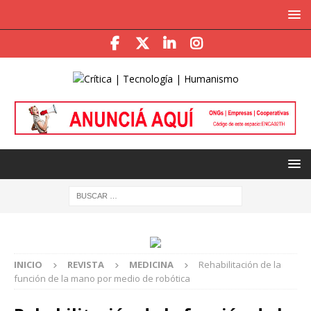
INICIO
REVISTA
MEDICINA
Rehabilitación de la
función de la mano por medio de robótica