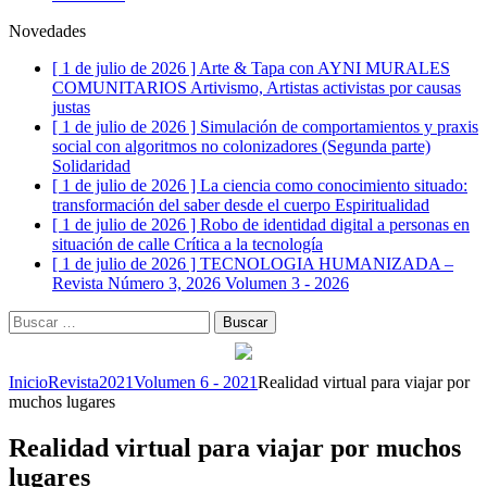
Novedades
[ 1 de julio de 2026 ]
Arte & Tapa con AYNI MURALES
COMUNITARIOS
Artivismo, Artistas activistas por causas
justas
[ 1 de julio de 2026 ]
Simulación de comportamientos y praxis
social con algoritmos no colonizadores (Segunda parte)
Solidaridad
[ 1 de julio de 2026 ]
La ciencia como conocimiento situado:
transformación del saber desde el cuerpo
Espiritualidad
[ 1 de julio de 2026 ]
Robo de identidad digital a personas en
situación de calle
Crítica a la tecnología
[ 1 de julio de 2026 ]
TECNOLOGIA HUMANIZADA –
Revista Número 3, 2026
Volumen 3 - 2026
Buscar:
Inicio
Revista
2021
Volumen 6 - 2021
Realidad virtual para viajar por
muchos lugares
Realidad virtual para viajar por muchos
lugares