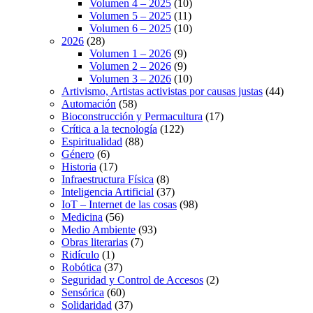
Volumen 4 – 2025
(10)
Volumen 5 – 2025
(11)
Volumen 6 – 2025
(10)
2026
(28)
Volumen 1 – 2026
(9)
Volumen 2 – 2026
(9)
Volumen 3 – 2026
(10)
Artivismo, Artistas activistas por causas justas
(44)
Automación
(58)
Bioconstrucción y Permacultura
(17)
Crítica a la tecnología
(122)
Espiritualidad
(88)
Género
(6)
Historia
(17)
Infraestructura Física
(8)
Inteligencia Artificial
(37)
IoT – Internet de las cosas
(98)
Medicina
(56)
Medio Ambiente
(93)
Obras literarias
(7)
Ridículo
(1)
Robótica
(37)
Seguridad y Control de Accesos
(2)
Sensórica
(60)
Solidaridad
(37)