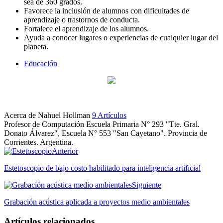
sea de 360 grados.
Favorece la inclusión de alumnos con dificultades de
aprendizaje o trastornos de conducta.
Fortalece el aprendizaje de los alumnos.
Ayuda a conocer lugares o experiencias de cualquier lugar del
planeta.
Educación
Acerca de Nahuel Hollman
9 Artículos
Profesor de Computación Escuela Primaria N° 293 "Tte. Gral.
Donato Álvarez", Escuela N° 553 "San Cayetano". Provincia de
Corrientes. Argentina.
Facebook
Instagram
Anterior
Estetoscopio de bajo costo habilitado para inteligencia artificial
Siguiente
Grabación acústica aplicada a proyectos medio ambientales
Artículos relacionados