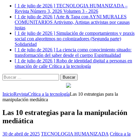
[ 1 de julio de 2026 ]
TECNOLOGIA HUMANIZADA –
Revista Número 3, 2026
Volumen 3 - 2026
[ 1 de julio de 2026 ]
Arte & Tapa con AYNI MURALES
COMUNITARIOS
Artivismo, Artistas activistas por causas
justas
[ 1 de julio de 2026 ]
Simulación de comportamientos y praxis
social con algoritmos no colonizadores (Segunda parte)
Solidaridad
[ 1 de julio de 2026 ]
La ciencia como conocimiento situado:
transformación del saber desde el cuerpo
Espiritualidad
[ 1 de julio de 2026 ]
Robo de identidad digital a personas en
situación de calle
Crítica a la tecnología
Buscar:
Inicio
Revista
Crítica a la tecnología
Las 10 estrategias para la
manipulación mediática
Las 10 estrategias para la manipulación
mediática
30 de abril de 2025
TECNOLOGIA HUMANIZADA
Crítica a la