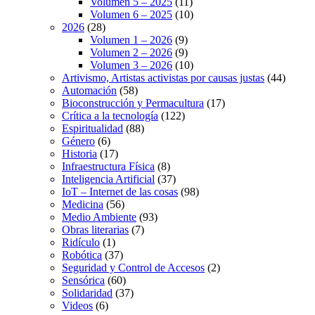
Volumen 5 – 2025
(11)
Volumen 6 – 2025
(10)
2026
(28)
Volumen 1 – 2026
(9)
Volumen 2 – 2026
(9)
Volumen 3 – 2026
(10)
Artivismo, Artistas activistas por causas justas
(44)
Automación
(58)
Bioconstrucción y Permacultura
(17)
Crítica a la tecnología
(122)
Espiritualidad
(88)
Género
(6)
Historia
(17)
Infraestructura Física
(8)
Inteligencia Artificial
(37)
IoT – Internet de las cosas
(98)
Medicina
(56)
Medio Ambiente
(93)
Obras literarias
(7)
Ridículo
(1)
Robótica
(37)
Seguridad y Control de Accesos
(2)
Sensórica
(60)
Solidaridad
(37)
Videos
(6)