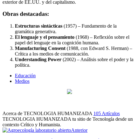
exterior de EE.UU. y del capitalismo.
Obras destacadas:
Estructuras sintácticas
(1957) – Fundamento de la
gramática generativa.
El lenguaje y el pensamiento
(1968) – Reflexión sobre el
papel del lenguaje en la cognición humana.
Manufacturing Consent
(1988, con Edward S. Herman) –
Crítica a los medios de comunicación.
Understanding Power
(2002) – Análisis sobre el poder y la
política.
Educación
Medios
Acerca de TECNOLOGIA HUMANIZADA
105 Artículos
TECNOLOGIA HUMANIZADA tu sitio de Tecnología desde un
contexto Crítico y Humanista.
Sitio
Facebook
Instagram
Twitter
LinkedIn
Anterior
web