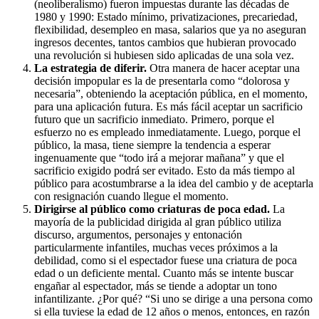
(neoliberalismo) fueron impuestas durante las décadas de
1980 y 1990: Estado mínimo, privatizaciones, precariedad,
flexibilidad, desempleo en masa, salarios que ya no aseguran
ingresos decentes, tantos cambios que hubieran provocado
una revolución si hubiesen sido aplicadas de una sola vez.
La estrategia de diferir.
Otra manera de hacer aceptar una
decisión impopular es la de presentarla como “dolorosa y
necesaria”, obteniendo la aceptación pública, en el momento,
para una aplicación futura. Es más fácil aceptar un sacrificio
futuro que un sacrificio inmediato. Primero, porque el
esfuerzo no es empleado inmediatamente. Luego, porque el
público, la masa, tiene siempre la tendencia a esperar
ingenuamente que “todo irá a mejorar mañana” y que el
sacrificio exigido podrá ser evitado. Esto da más tiempo al
público para acostumbrarse a la idea del cambio y de aceptarla
con resignación cuando llegue el momento.
Dirigirse al público como criaturas de poca edad.
La
mayoría de la publicidad dirigida al gran público utiliza
discurso, argumentos, personajes y entonación
particularmente infantiles, muchas veces próximos a la
debilidad, como si el espectador fuese una criatura de poca
edad o un deficiente mental. Cuanto más se intente buscar
engañar al espectador, más se tiende a adoptar un tono
infantilizante. ¿Por qué? “Si uno se dirige a una persona como
si ella tuviese la edad de 12 años o menos, entonces, en razón