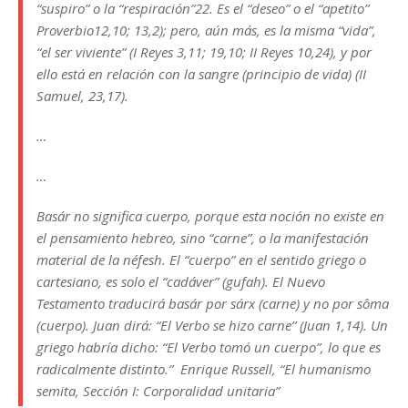
“suspiro” o la “respiración”22. Es el “deseo” o el “apetito”
Proverbio12,10; 13,2); pero, aún más, es la misma “vida”,
“el ser viviente” (I Reyes 3,11; 19,10; II Reyes 10,24), y por
ello está en relación con la sangre (principio de vida) (II
Samuel, 23,17).
…
…
Basár no significa cuerpo, porque esta noción no existe en
el pensamiento hebreo, sino “carne”, o la manifestación
material de la néfesh. El “cuerpo” en el sentido griego o
cartesiano, es solo el “cadáver” (gufah). El Nuevo
Testamento traducirá basár por sárx (carne) y no por sôma
(cuerpo). Juan dirá: “El Verbo se hizo carne” (Juan 1,14). Un
griego habría dicho: “El Verbo tomó un cuerpo”, lo que es
radicalmente distinto.” Enrique Russell, “El humanismo
semita, Sección I: Corporalidad unitaria”