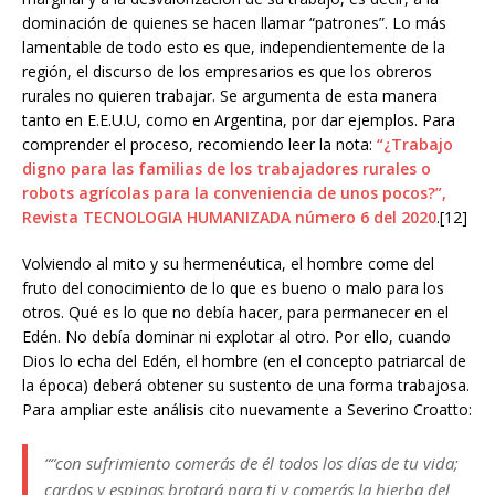
dominación de quienes se hacen llamar “patrones”. Lo más
lamentable de todo esto es que, independientemente de la
región, el discurso de los empresarios es que los obreros
rurales no quieren trabajar. Se argumenta de esta manera
tanto en E.E.U.U, como en Argentina, por dar ejemplos. Para
comprender el proceso, recomiendo leer la nota:
“¿Trabajo
digno para las familias de los trabajadores rurales o
robots agrícolas para la conveniencia de unos pocos?”,
Revista TECNOLOGIA HUMANIZADA número 6 del 2020
.[12]
Volviendo al mito y su hermenéutica, el hombre come del
fruto del conocimiento de lo que es bueno o malo para los
otros. Qué es lo que no debía hacer, para permanecer en el
Edén. No debía dominar ni explotar al otro. Por ello, cuando
Dios lo echa del Edén, el hombre (en el concepto patriarcal de
la época) deberá obtener su sustento de una forma trabajosa.
Para ampliar este análisis cito nuevamente a Severino Croatto:
““
con sufrimiento
comerás de él todos los días de tu vida;
cardos y espinas brotará para ti y comerás la hierba del