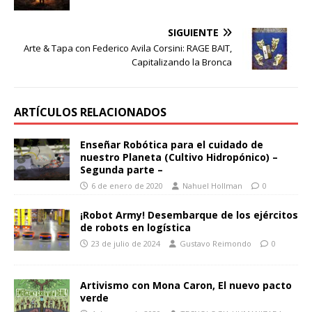
SIGUIENTE
Arte & Tapa con Federico Avila Corsini: RAGE BAIT,
Capitalizando la Bronca
ARTÍCULOS RELACIONADOS
Enseñar Robótica para el cuidado de
nuestro Planeta (Cultivo Hidropónico) –
Segunda parte –
6 de enero de 2020
Nahuel Hollman
0
¡Robot Army! Desembarque de los ejércitos
de robots en logística
23 de julio de 2024
Gustavo Reimondo
0
Artivismo con Mona Caron, El nuevo pacto
verde