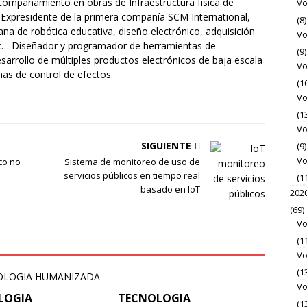
acompañamiento en obras de Infraestructura física de
Vo
 Expresidente de la primera compañía SCM International,
(8)
ana de robótica educativa, diseño electrónico, adquisición
Vo
etc… Diseñador y programador de herramientas de
(9)
sarrollo de múltiples productos electrónicos de baja escala
Vo
mas de control de efectos.
(1
Vo
(1
Vo
SIGUIENTE
(9)
Vo
co no
Sistema de monitoreo de uso de
servicios públicos en tiempo real
(1
basado en IoT
202
(69)
Vo
(1
Vo
(1
Vo
LOGIA
TECNOLOGIA
(1