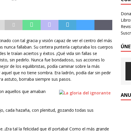
OGIA HUMANIZADA – Revista Número 3, 2026
VOLUMEN 3 -
Donac
Libro
Revi
Suscr
tinado con tal gracia y visión capaz de ver el centro del más
ÚNE
as nunca fallaban. Su certera puntería capturaba los cuerpos
s le traían aciertos y éxitos. ¡Qué vida sin fallas se
isto, sin pedirlo. Nunca fue bondadoso, sus acciones lo
mejor de los equilibristas, podía caminar sobre la más
r aquel que no tiene sombra. Era ladrón, podía dar sin pedir
ra astuto, borraba siempre sus pasos.
 con aquellos que amaban
ANU
ejo, cada hazaña, con plenitud, gozando todas sus
e. ¡Era tal la felicidad que él portaba! Como el más grande