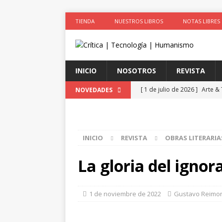
TIENDA
NUESTROS LIBROS
NOTAS LIBRES
INICIO
NOSOTROS
REVISTA
[ 1 de julio de 2026 ]
Arte &
NOVEDADES
ACTIVISTAS POR CAUSAS JUS
[ 1 de julio de 2026 ]
Simula
INICIO
REVISTA
OBRAS LITERARIA
colonizadores (Segunda par
[ 1 de julio de 2026 ]
La cie
La gloria del ignor
el cuerpo
ESPIRITUALIDA
[ 1 de julio de 2026 ]
Robo de
1 de noviembre de 2022
Gustavo Reimo
LA TECNOLOGÍA