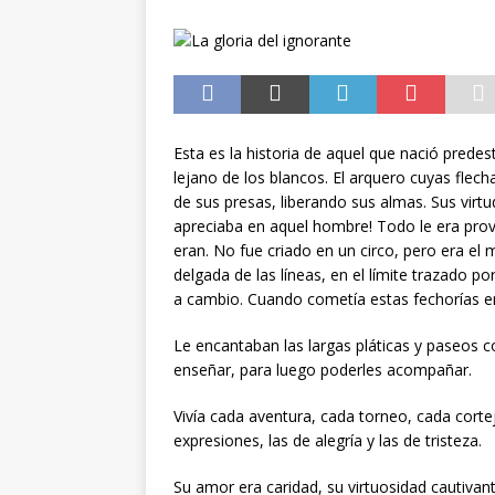
[ 1 de julio de 2026 ]
TECNOL
2026
Esta es la historia de aquel que nació predes
lejano de los blancos. El arquero cuyas flech
de sus presas, liberando sus almas. Sus virtude
apreciaba en aquel hombre! Todo le era prov
eran. No fue criado en un circo, pero era el 
delgada de las líneas, en el límite trazado po
a cambio. Cuando cometía estas fechorías e
Le encantaban las largas pláticas y paseos
enseñar, para luego poderles acompañar.
Vivía cada aventura, cada torneo, cada cort
expresiones, las de alegría y las de tristeza.
Su amor era caridad, su virtuosidad cautivant