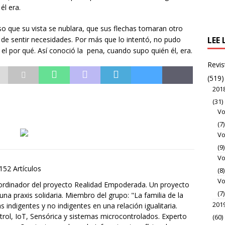
él era.
iso que su vista se nublara, que sus flechas tomaran otro
, de sentir necesidades. Por más que lo intentó, no pudo
LEE 
r el por qué. Así conoció la pena, cuando supo quién él, era.
Revis
(519)
201
(31)
Vo
(7)
Vo
(9)
Vo
152 Artículos
(8)
Vo
rdinador del proyecto Realidad Empoderada. Un proyecto
(7)
 una praxis solidaria. Miembro del grupo: "La familia de la
201
indigentes y no indigentes en una relación igualitaria.
rol, IoT, Sensórica y sistemas microcontrolados. Experto
(60)