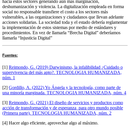
hacia estos sectores generando aún más marginación,
deshumanización y violencia. La digitalización empleada en forma
social no responsable transfiere el costo a los sectores más
vulnerables, a las organizaciones y ciudadanos que llevan adelante
acciones solidarias. La sociedad toda y el estado debería reglamentar
la implementación de estos sistemas por medio de estándares y
procedimientos. En vez de llamarla “Brecha Digital” deberíamos
llamarla “Injusticia Digital”
Fuentes:
[1]
Reimondo, G. (2019) Darwinismo, la infalibilidad ¿Cuidado o
supervivencia del más apto?. TECNOLOGIA HUMANIZADA,
núm. 1
[2]
Gordillo, A. (2022) Yo Ángela y la tecnología, como parte de
una minoría marginada. TECNOLOGIA HUMANIZADA, núm. 4
[3]
Reimondo, G. (2021) El diseño de servicios y productos como
acción de transformación y de esperanza para otro mundo posible
(Primera parte). TECNOLOGIA HUMANIZADA, núm. 2
[4] Hacer algo eficiente, aprovechar algo al máximo.