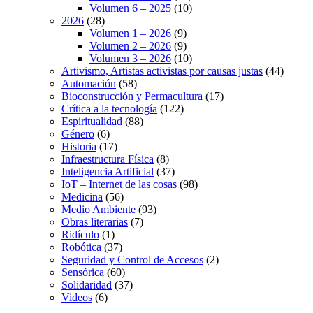
Volumen 6 – 2025
(10)
2026
(28)
Volumen 1 – 2026
(9)
Volumen 2 – 2026
(9)
Volumen 3 – 2026
(10)
Artivismo, Artistas activistas por causas justas
(44)
Automación
(58)
Bioconstrucción y Permacultura
(17)
Crítica a la tecnología
(122)
Espiritualidad
(88)
Género
(6)
Historia
(17)
Infraestructura Física
(8)
Inteligencia Artificial
(37)
IoT – Internet de las cosas
(98)
Medicina
(56)
Medio Ambiente
(93)
Obras literarias
(7)
Ridículo
(1)
Robótica
(37)
Seguridad y Control de Accesos
(2)
Sensórica
(60)
Solidaridad
(37)
Videos
(6)