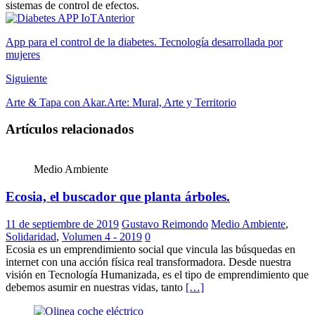
sistemas de control de efectos.
Sitio
LinkedIn
Anterior
web
App para el control de la diabetes. Tecnología desarrollada por
mujeres
Siguiente
Arte & Tapa con Akar.Arte: Mural, Arte y Territorio
Artículos relacionados
Medio Ambiente
Ecosia, el buscador que planta árboles.
11 de septiembre de 2019
Gustavo Reimondo
Medio Ambiente
,
Solidaridad
,
Volumen 4 - 2019
0
Ecosia es un emprendimiento social que vincula las búsquedas en
internet con una acción física real transformadora. Desde nuestra
visión en Tecnología Humanizada, es el tipo de emprendimiento que
debemos asumir en nuestras vidas, tanto
[…]