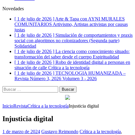
Novedades
[ 1 de julio de 2026 ]
Arte & Tapa con AYNI MURALES
COMUNITARIOS
Artivismo, Artistas activistas por causas
justas
[ 1 de julio de 2026 ]
Simulación de comportamientos y praxis
social con algoritmos no colonizadores (Segunda parte)
Solidaridad
[ 1 de julio de 2026 ]
La ciencia como conocimiento situado:
transformación del saber desde el cuerpo
Espiritualidad
[ 1 de julio de 2026 ]
Robo de identidad digital a personas en
situación de calle
Crítica a la tecnología
[ 1 de julio de 2026 ]
TECNOLOGIA HUMANIZADA –
Revista Número 3, 2026
Volumen 3 - 2026
Buscar:
Inicio
Revista
Crítica a la tecnología
Injusticia digital
Injusticia digital
1 de marzo de 2024
Gustavo Reimondo
Crítica a la tecnología
,