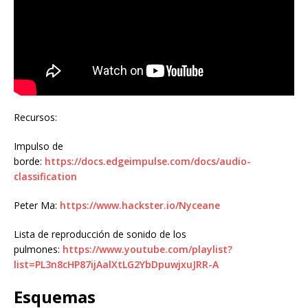
Recursos:
Impulso de
borde:
https://docs.edgeimpulse.com/docs/audio-
classification
Peter Ma:
https://www.hackster.io/Nyceane
Lista de reproducción de sonido de los
pulmones:
https://www.youtube.com/playlist?
list=PL3n8cHP87ijAalXtLG2YbDpuwjxuJRR-A
Esquemas