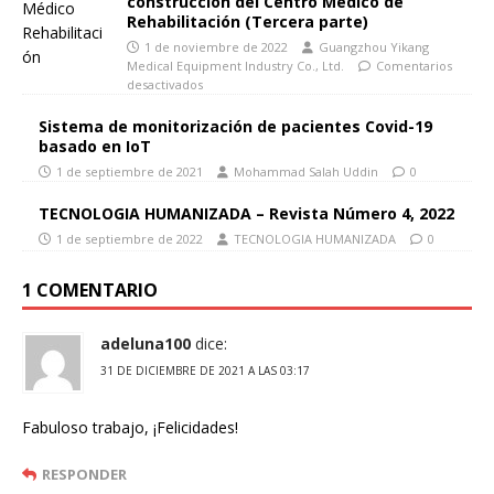
construcción del Centro Médico de
Rehabilitación (Tercera parte)
1 de noviembre de 2022
Guangzhou Yikang
Medical Equipment Industry Co., Ltd.
Comentarios
desactivados
Sistema de monitorización de pacientes Covid-19
basado en IoT
1 de septiembre de 2021
Mohammad Salah Uddin
0
TECNOLOGIA HUMANIZADA – Revista Número 4, 2022
1 de septiembre de 2022
TECNOLOGIA HUMANIZADA
0
1 COMENTARIO
adeluna100
dice:
31 DE DICIEMBRE DE 2021 A LAS 03:17
Fabuloso trabajo, ¡Felicidades!
RESPONDER