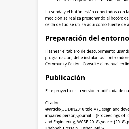
La sonda y el botón están conectados con la 
medición se realiza presionando el botón; de 
celda de litio se utiliza aquí como fuente de a
Preparación del entorno 
Flashear el tablero de descubrimiento usand
programación, debe instalar los controlador
Community Edition. Consulte el manual en lí
Publicación
Este proyecto es la versión modificada de nue
Citation
@article{UDDIN2018,title = {Design and develo
impaired person},journal = {Proceedings of 
and Engineering, WCSE 2018},year = {2018},pa
Khabbab Hossain Tusher, Md.}}