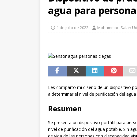
agua para persona
[ 1 de julio de 2026 ]
Robo d
LA TECNOLOGÍA
1 de julio de 2022
Mohammad Salah Ud
[ 1 de julio de 2026 ]
TECNO
2026
Les comparto mi diseño de un dispositivo por
a determinar el nivel de purificación del agua
Resumen
Se presenta un dispositivo portátil para pers
nivel de purificación del agua potable. Sin agua
de vida de las personas con discapacidad vi