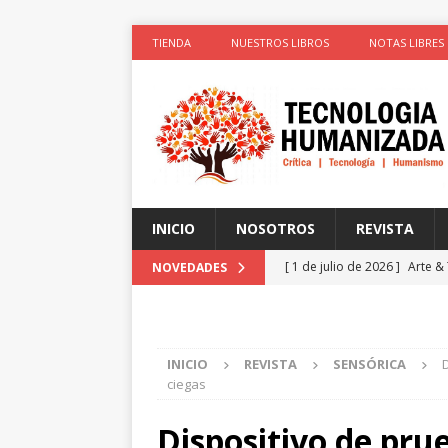
TIENDA
NUESTROS LIBROS
NOTAS LIBRES
INICIO
NOSOTROS
REVISTA
[ 1 de julio de 2026 ]
Arte &
NOVEDADES
ACTIVISTAS POR CAUSAS JUS
[ 1 de julio de 2026 ]
Simula
INICIO
REVISTA
SENSÓRICA
colonizadores (Segunda par
ciegas
[ 1 de julio de 2026 ]
La cie
Dispositivo de pru
el cuerpo
ESPIRITUALIDA