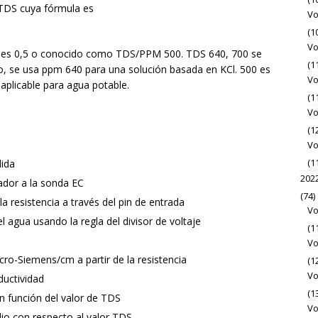
TDS cuya fórmula es
Vo
(1
Vo
n) es 0,5 o conocido como TDS/PPM 500. TDS 640, 700 se
(1
lo, se usa ppm 640 para una solución basada en KCl. 500 es
Vo
aplicable para agua potable.
(1
Vo
(1
Vo
(1
lida
202
lador a la sonda EC
(74)
la resistencia a través del pin de entrada
Vo
el agua usando la regla del divisor de voltaje
(1
Vo
cro-Siemens/cm a partir de la resistencia
(1
Vo
ductividad
(1
n función del valor de TDS
Vo
dio con respecto al valor TDS