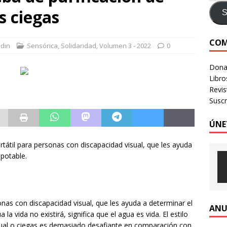
s ciegas
e identidad digital a personas en situación de calle
CRÍTICA A
S
COM
din
Sensórica
,
Solidaridad
,
Volumen 3 - 2022
0
LOGIA HUMANIZADA – Revista Número 3, 2026
VOLUMEN 3 -
Donac
Libro
Revi
Suscr
ÚNE
tátil para personas con discapacidad visual, que les ayuda
 potable.
onas con discapacidad visual, que les ayuda a determinar el
ANU
 la vida no existirá, significa que el agua es vida. El estilo
sual o ciegas es demasiado desafiante en comparación con