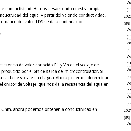
Vo
da de conductividad. Hemos desarrollado nuestra propia
(1
uctividad del agua. A partir del valor de conductividad,
202
atemático del valor TDS se da a continuación:
(69)
Vo
(1
Vo
(1
Vo
(1
esistencia de valor conocido R1 y Vin es el voltaje de
Vo
producido por el pin de salida del microcontrolador. Si
(1
a caída de voltaje en el agua. Ahora podemos determinar
Vo
del divisor de voltaje, que nos da la resistencia del agua en
(1
Vo
(1
a Ohm, ahora podemos obtener la conductividad en
202
(65)
Vo
)
(1