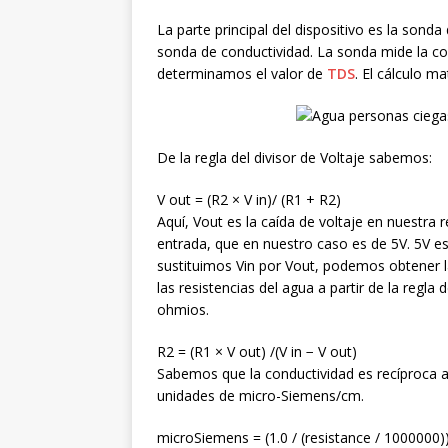
La parte principal del dispositivo es la son
sonda de conductividad. La sonda mide la cond
determinamos el valor de
TDS
. El cálculo m
De la regla del divisor de Voltaje sabemos:
V out = (R2 × V in)/ (R1 + R2)
Aquí, Vout es la caída de voltaje en nuestra r
entrada, que en nuestro caso es de 5V. 5V es 
sustituimos Vin por Vout, podemos obtener l
las resistencias del agua a partir de la regla 
ohmios.
R2 = (R1 × V out) /(V in − V out)
Sabemos que la conductividad es recíproca 
unidades de micro-Siemens/cm.
microSiemens = (1.0 / (resistance / 1000000)