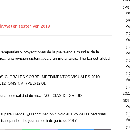
(59)
Vo
(9)
/water_tester_ver_2019
Vo
(1
Vo
(1
 temporales y proyecciones de la prevalencia mundial de la
Vo
cerca: una revisión sistemática y un metanálisis. The Lancet Global
(1
Vo
(1
. DATOS GLOBALES SOBRE IMPEDIMENTOS VISUALES 2010.
Vo
. 2012, OMS/NMH/PBD/12.01.
(1
202
o a una peor calidad de vida. NOTICIAS DE SALUD,
(62)
Vo
(1
nal para Ciegos. ¿Discriminación? ‘Solo el 16% de las personas
Vo
trabajando. The journal.ie, 5 de junio de 2017.
(1