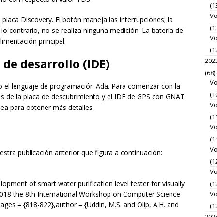
(1
Vo
placa Discovery. El botón maneja las interrupciones; la
(1
lo contrario, no se realiza ninguna medición. La batería de
Vo
limentación principal.
(1
de desarrollo (IDE)
202
(68)
Vo
o el lenguaje de programación Ada. Para comenzar con la
(1
es de la placa de descubrimiento y el IDE de GPS con GNAT
Vo
nea para obtener más detalles.
(1
Vo
(1
Vo
stra publicación anterior que figura a continuación:
(1
Vo
pment of smart water purification level tester for visually
(1
2018 the 8th International Workshop on Computer Science
Vo
ges = {818-822},author = {Uddin, M.S. and Olip, A.H. and
(1
202