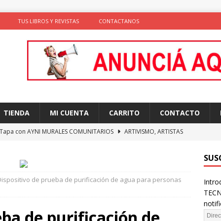
TUS LIBROS Y REVISTAS
CONTACTANOS
TIENDA
MI CUENTA
CARRITO
CONTACTO
 Tapa con AYNI MURALES COMUNITARIOS
ARTIVISMO, ARTISTAS
TAS
SUS
ción de comportamientos y praxis social con algoritmos no
Dispositivo de prueba de purificación de agua para personas
Intro
te)
SOLIDARIDAD
TECN
ncia como conocimiento situado: transformación del saber desde
notif
eba de purificación de
D