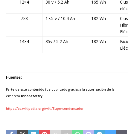
12×4
30 v / 5.2 Ah
165 Wh
Cluste
eléctri
7×8
17.5 v / 10.4 Ah
182 Wh
Cluster
Híbrido
Eléctri
14×4
35v / 5.2 Ah
182 Wh
Bicicle
Eléctri
Fuentes:
Parte de este contenido fue publicado gracias a la autorización de la
empresa
Innobatettry
.
https://es.wikipedia.org/wiki/Supercondensador