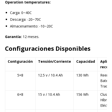
Operation temperatures:
Carga: 0~40C
Descarga: -20~70C
Almacenamiento: -10~20C
Garantía:
12 meses.
Configuraciones Disponibles
Conﬁguración
Tensión/Corriente
Capacidad
Aplica
recom
5×8
12.5 v / 10.4 Ah
130 Wh
Reemp
Baterí
Tradici
6×8
15 v / 10.4 Ah
156 Wh
Cluster
Híbrido
Eléctri