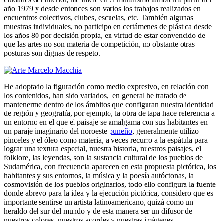
año 1979 y desde entonces son varios los trabajos realizados en
encuentros colectivos, clubes, escuelas, etc. También algunas
muestras individuales, no participo en certámenes de plástica desde
los años 80 por decisión propia, en virtud de estar convencido de
que las artes no son materia de competición, no obstante otras
posturas son dignas de respeto.
He adoptado la figuración como medio expresivo, en relación con
los contenidos, han sido variados, en general he tratado de
mantenerme dentro de los ámbitos que configuran nuestra identidad
de región y geografía, por ejemplo, la obra de tapa hace referencia a
un entorno en el que el paisaje se amalgama con sus habitantes en
un paraje imaginario del noroeste
puneño
, generalmente utilizo
pinceles y el óleo como materia, a veces recurro a la espátula para
lograr una textura especial, nuestra historia, nuestros paisajes, el
folklore, las leyendas, son la sustancia cultural de los pueblos de
Sudamérica, con frecuencia aparecen en esta propuesta pictórica, los
habitantes y sus entornos, la música y la poesía autóctonas, la
cosmovisión de los pueblos originarios, todo ello configura la fuente
donde abrevo para la idea y la ejecución pictórica, considero que es
importante sentirse un artista latinoamericano, quizá como un
heraldo del sur del mundo y de esta manera ser un difusor de
nuestros colores, nuestros acordes y nuestras imágenes.