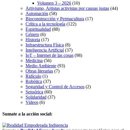
Volumen 3 – 2026
(10)
Artivismo, Artistas activistas por causas justas
(44)
Automación
(58)
Bioconstrucción y Permacultura
(17)
Crítica a la tecnología
(122)
Espiritualidad
(88)
Género
(6)
Historia
(17)
Infraestructura Física
(8)
Inteligencia Artificial
(37)
IoT – Internet de las cosas
(98)
Medicina
(56)
Medio Ambiente
(93)
Obras literarias
(7)
Ridículo
(1)
Robótica
(37)
Seguridad y Control de Accesos
(2)
Sensórica
(60)
Solidaridad
(37)
Videos
(6)
Sumate a la acción social: