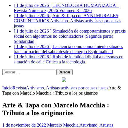
[ 1 de julio de 2026 ]
TECNOLOGIA HUMANIZADA –
Revista Número 3, 2026
Volumen 3 - 2026
[ 1 de julio de 2026 ]
Arte & Tapa con AYNI MURALES
COMUNITARIOS
Artivismo, Artistas activistas por causas
justas
[ 1 de julio de 2026 ]
Simulación de comportamientos y praxis
social con algoritmos no colonizadores (Segunda parte)
Solidaridad
[ 1 de julio de 2026 ]
La ciencia como conocimiento situado:
transformación del saber desde el cuerpo
Espiritualidad
[ 1 de julio de 2026 ]
Robo de identidad digital a personas en
situación de calle
Crítica a la tecnología
Buscar:
Inicio
Revista
Artivismo, Artistas activistas por causas justas
Arte &
Tapa con Marcelo Macchia : Tributo a los originarios
Arte & Tapa con Marcelo Macchia :
Tributo a los originarios
1 de noviembre de 2022
Marcelo Macchia
Artivismo, Artistas