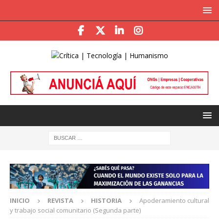
INICIO
REVISTA
HISTORIA
Apoderamiento cultural
y trabajo social comunitario (Segunda parte)